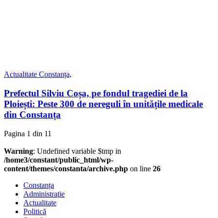
Actualitate
Constanța,
Prefectul Silviu Coșa, pe fondul tragediei de la
Ploiești: Peste 300 de nereguli în unitățile medicale
din Constanța
Pagina 1 din 1
1
Warning
: Undefined variable $tmp in
/home3/constant/public_html/wp-
content/themes/constanta/archive.php
on line
26
Constanța
Administraţie
Actualitate
Politică