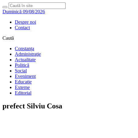
Duminică 09/08/2026
Despre noi
Contact
Caută
Constanța
Administraţie
Actualitate
Politică
Social
Eveniment
Educaţie
Externe
Editorial
prefect Silviu Cosa