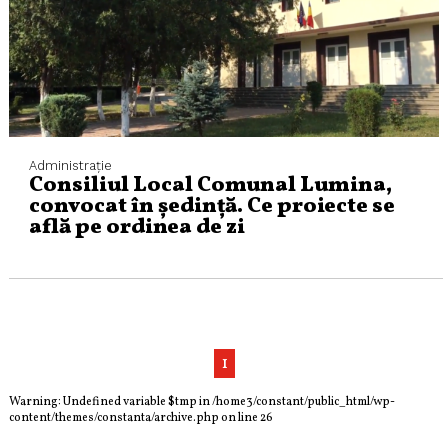
Administraţie
Consiliul Local Comunal Lumina,
convocat în ședință. Ce proiecte se
află pe ordinea de zi
1
Warning
: Undefined variable $tmp in
/home3/constant/public_html/wp-
content/themes/constanta/archive.php
on line
26