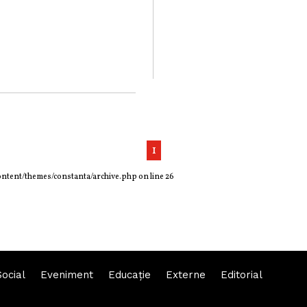
1
ontent/themes/constanta/archive.php
on line
26
Social
Eveniment
Educaţie
Externe
Editorial