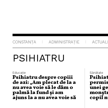
CONSTANȚA
ADMINISTRAŢIE
ACTUAL
PSIHIATRU
Educaţie
Sănătate
Psihiatru despre copiii
Psihiat
de azi: „Am plecat de la a
permis
nu avea voie să le dăm o
unei ge
palmă la fund și am
monștr
ajuns la a nu avea voie să
copil n
le zicem nimic”
lucru c