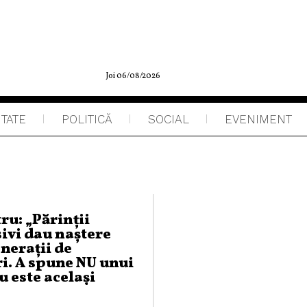
Joi 06/08/2026
ITATE
POLITICĂ
SOCIAL
EVENIMENT
ru: „Părinții
ivi dau naștere
nerații de
i. A spune NU unui
u este același
u a-l bate”