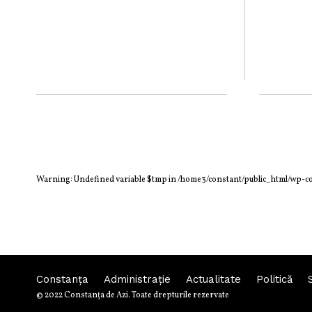
Warning
: Undefined variable $tmp in
/home3/constant/public_html/wp-c
Constanța
Administraţie
Actualitate
Politică
© 2022 Constanţa de Azi. Toate drepturile rezervate