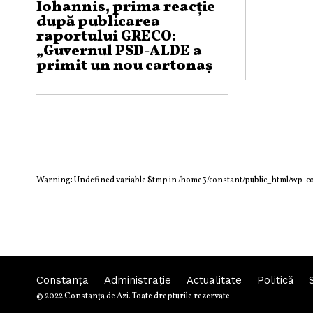
Iohannis, prima reacție
după publicarea
raportului GRECO:
„Guvernul PSD-ALDE a
primit un nou cartonaş
roşu!”
Warning
: Undefined variable $tmp in
/home3/constant/public_html/wp-c
Constanța
Administraţie
Actualitate
Politică
© 2022 Constanţa de Azi. Toate drepturile rezervate