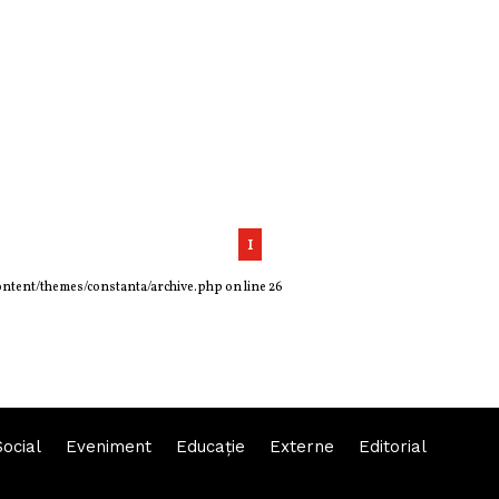
1
ontent/themes/constanta/archive.php
on line
26
Social
Eveniment
Educaţie
Externe
Editorial