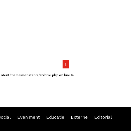
1
ontent/themes/constanta/archive.php
on line
26
Social
Eveniment
Educaţie
Externe
Editorial