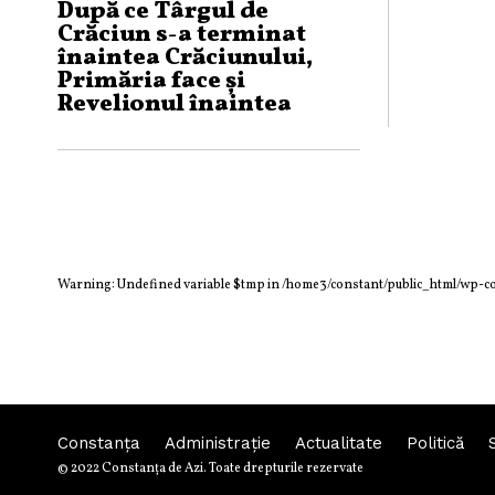
După ce Târgul de
Crăciun s-a terminat
înaintea Crăciunului,
Primăria face şi
Revelionul înaintea
Revelionului
Warning
: Undefined variable $tmp in
/home3/constant/public_html/wp-c
Constanța
Administraţie
Actualitate
Politică
© 2022 Constanţa de Azi. Toate drepturile rezervate