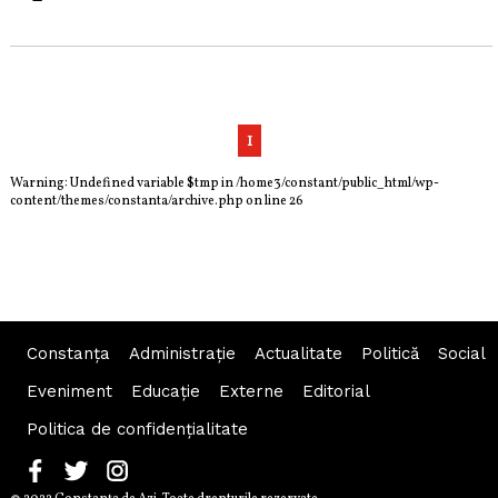
1
Warning
: Undefined variable $tmp in
/home3/constant/public_html/wp-
content/themes/constanta/archive.php
on line
26
Constanța
Administraţie
Actualitate
Politică
Social
Eveniment
Educaţie
Externe
Editorial
Politica de confidențialitate