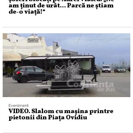
am ţinut de urât… Parcă ne ştiam
de-o viaţă!“
Eveniment
VIDEO. Slalom cu mașina printre
pietonii din Piața Ovidiu