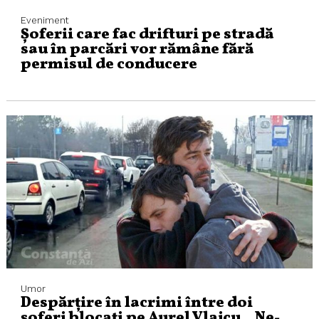
Eveniment
Șoferii care fac drifturi pe stradă
sau în parcări vor rămâne fără
permisul de conducere
Umor
Despărţire în lacrimi între doi
şoferi blocaţi pe Aurel Vlaicu. „Ne-