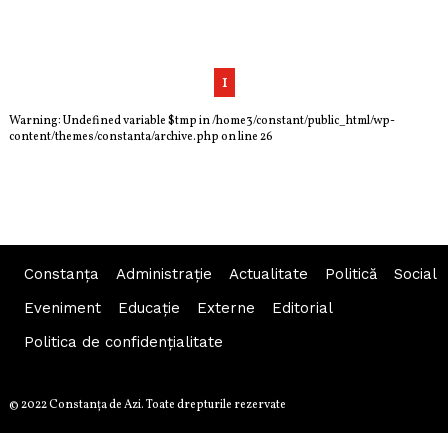
1
Warning
: Undefined variable $tmp in
/home3/constant/public_html/wp-
content/themes/constanta/archive.php
on line
26
Constanța
Administraţie
Actualitate
Politică
Social
Eveniment
Educaţie
Externe
Editorial
Politica de confidențialitate
© 2022 Constanţa de Azi. Toate drepturile rezervate