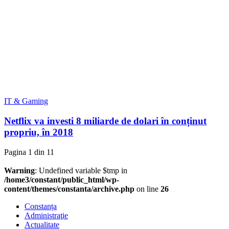
IT & Gaming
Netflix va investi 8 miliarde de dolari în conținut
propriu, în 2018
Pagina 1 din 1
1
Warning
: Undefined variable $tmp in
/home3/constant/public_html/wp-
content/themes/constanta/archive.php
on line
26
Constanța
Administraţie
Actualitate