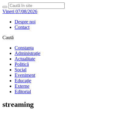
Vineri 07/08/2026
Despre noi
Contact
Caută
Constanța
Administraţie
Actualitate
Politică
Social
Eveniment
Educaţie
Externe
Editorial
streaming