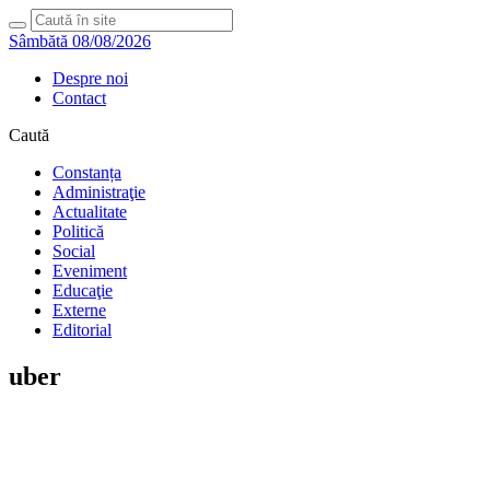
Sâmbătă 08/08/2026
Despre noi
Contact
Caută
Constanța
Administraţie
Actualitate
Politică
Social
Eveniment
Educaţie
Externe
Editorial
uber