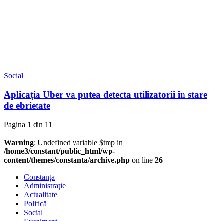
Social
Aplicația Uber va putea detecta utilizatorii în stare
de ebrietate
Pagina 1 din 1
1
Warning
: Undefined variable $tmp in
/home3/constant/public_html/wp-
content/themes/constanta/archive.php
on line
26
Constanța
Administraţie
Actualitate
Politică
Social