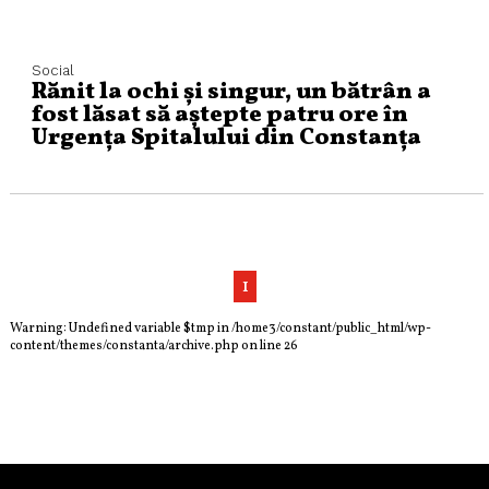
Social
Rănit la ochi și singur, un bătrân a
fost lăsat să aștepte patru ore în
Urgența Spitalului din Constanța
1
Warning
: Undefined variable $tmp in
/home3/constant/public_html/wp-
content/themes/constanta/archive.php
on line
26