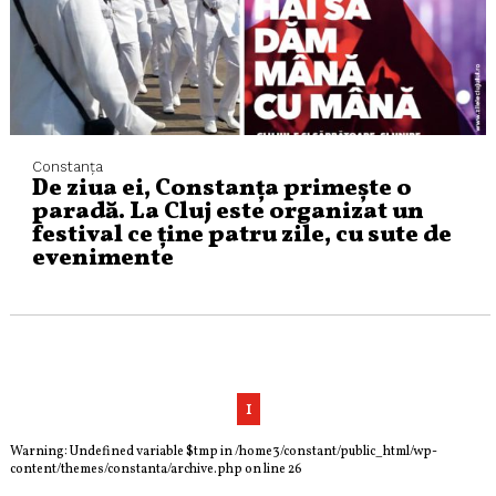
Constanța
De ziua ei, Constanța primește o
paradă. La Cluj este organizat un
festival ce ține patru zile, cu sute de
evenimente
1
Warning
: Undefined variable $tmp in
/home3/constant/public_html/wp-
content/themes/constanta/archive.php
on line
26