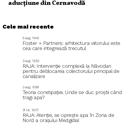
aducțiune din Cernavodă
Cele mai recente
5 aug.. 11:46
Foster + Partners: arhitectura viitorului este
cea care integrează trecutul
3 aug.. 12:52
RAJA: Intervenție complexă la Năvodari
pentru deblocarea colectorului principal de
canalizare
3 aug.. 9:58
Teoria constipației. Unde se duc proștii când
tragi apa?
31 iul.. 13:07
RAJA: Atenție, se oprește apa în Zona de
Nord a orașului Medgidia!