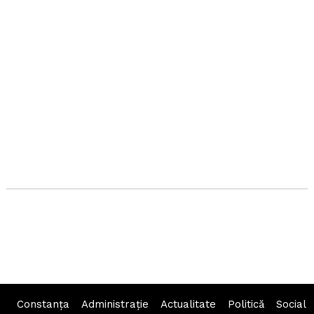
Constanța
Administraţie
Actualitate
Politică
Social