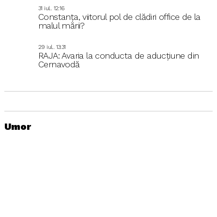
31 iul.. 12:16
Constanța, viitorul pol de clădiri office de la
malul mării?
29 iul.. 13:31
RAJA: Avaria la conducta de aducțiune din
Cernavodă
Umor