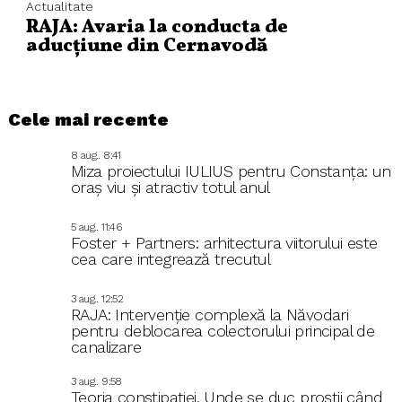
Actualitate
RAJA: Avaria la conducta de
aducțiune din Cernavodă
Cele mai recente
8 aug.. 8:41
Miza proiectului IULIUS pentru Constanța: un
oraș viu și atractiv totul anul
5 aug.. 11:46
Foster + Partners: arhitectura viitorului este
cea care integrează trecutul
3 aug.. 12:52
RAJA: Intervenție complexă la Năvodari
pentru deblocarea colectorului principal de
canalizare
3 aug.. 9:58
Teoria constipației. Unde se duc proștii când