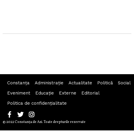
Constanța
Administraţie
Actualitate
Politică
Social
Eveniment
Educaţie
Externe
Editorial
Politica de confidențialitate
© 2022 Constanţa de Azi. Toate drepturile rezervate