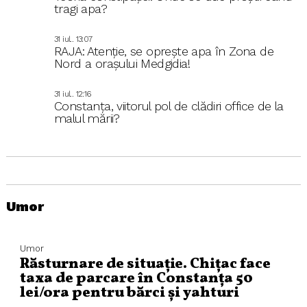
tragi apa?
31 iul.. 13:07
RAJA: Atenție, se oprește apa în Zona de
Nord a orașului Medgidia!
31 iul.. 12:16
Constanța, viitorul pol de clădiri office de la
malul mării?
Umor
Umor
Răsturnare de situație. Chițac face
taxa de parcare în Constanța 50
lei/ora pentru bărci și yahturi