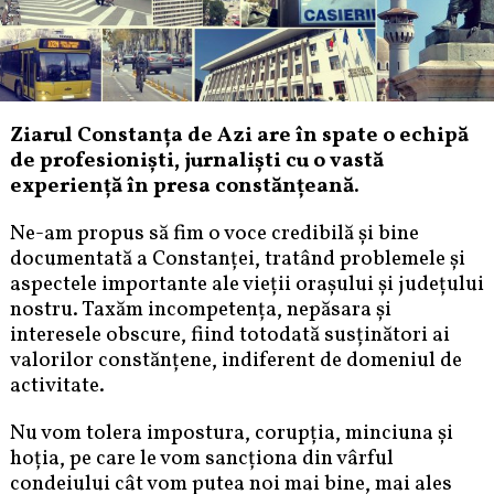
Ziarul Constanța de Azi are în spate o echipă
de profesioniști, jurnaliști cu o vastă
experiență în presa constănțeană.
Ne-am propus să fim o voce credibilă și bine
documentată a Constanței, tratând problemele și
aspectele importante ale vieții orașului și județului
nostru. Taxăm incompetența, nepăsara și
interesele obscure, fiind totodată susținători ai
valorilor constănțene, indiferent de domeniul de
activitate.
Nu vom tolera impostura, corupția, minciuna și
hoția, pe care le vom sancționa din vârful
condeiului cât vom putea noi mai bine, mai ales