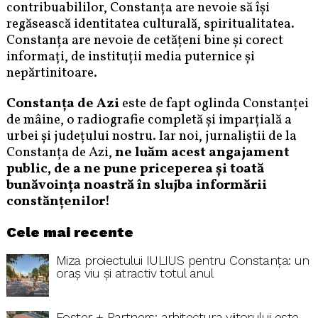
contribuabililor, Constanța are nevoie să își
regăsească identitatea culturală, spiritualitatea.
Constanța are nevoie de cetățeni bine și corect
informați, de instituții media puternice și
nepărtinitoare.
Constanța de Azi
este de fapt oglinda Constanței
de mâine, o radiografie completă și imparțială a
urbei și județului nostru. Iar noi, jurnaliștii de la
Constanța de Azi,
ne luăm acest angajament
public, de a ne pune priceperea și toată
bunăvoința noastră în slujba informării
constănțenilor!
Cele mai recente
Miza proiectului IULIUS pentru Constanța: un
oraș viu și atractiv totul anul
Foster + Partners: arhitectura viitorului este