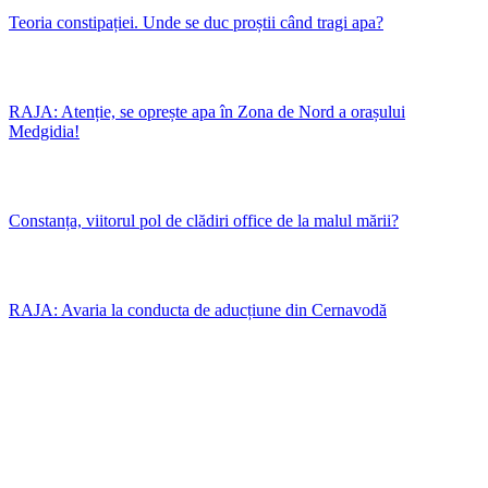
Teoria constipației. Unde se duc proștii când tragi apa?
RAJA: Atenție, se oprește apa în Zona de Nord a orașului
Medgidia!
Constanța, viitorul pol de clădiri office de la malul mării?
RAJA: Avaria la conducta de aducțiune din Cernavodă