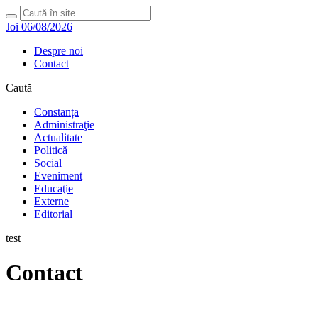
Joi 06/08/2026
Despre noi
Contact
Caută
Constanța
Administraţie
Actualitate
Politică
Social
Eveniment
Educaţie
Externe
Editorial
test
Contact