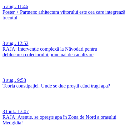
5 aug.. 11:46
Foster + Partners: arhitectura viitorului este cea care integrează
trecutul
3 aug.. 12:52
RAJA: Intervenție complexă la Năvodari pentru
deblocarea colectorului principal de canalizare
3 aug.. 9:58
Teoria constipației. Unde se duc proștii când tragi apa?
31 iul.. 13:07
RAJA: Atenție, se oprește apa în Zona de Nord a orașului
Medgidia!