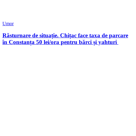
Umor
Răsturnare de situație. Chițac face taxa de parcare
în Constanța 50 lei/ora pentru bărci și yahturi