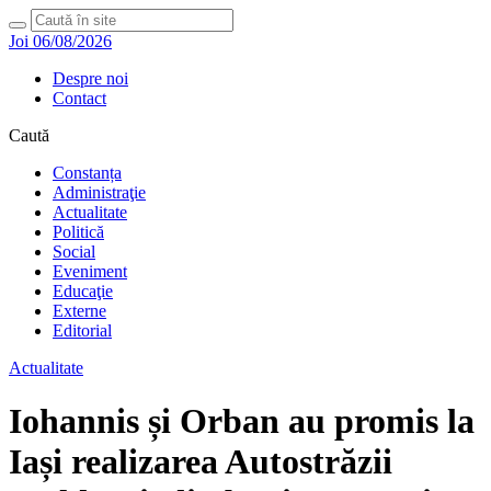
Joi 06/08/2026
Despre noi
Contact
Caută
Constanța
Administraţie
Actualitate
Politică
Social
Eveniment
Educaţie
Externe
Editorial
Actualitate
Iohannis și Orban au promis la
Iași realizarea Autostrăzii