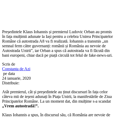
Președintele Klaus Iohannis și premierul Ludovic Orban au promis
în fața mulțimii adunate la Iași pentru a celebra Unirea Principatelor
Române că autostrada A8 va fi realizată. Iohannis a transmis „un
semnal ferm către guvernanți: românii și România au nevoie de
Autostrada Unirii”, iar Orban a spus că autostrada va fi făcută din
bani europeni, chiar dacă pe piață circulă tot felul de fake-news-uri.
Scris de
Constanta de Azi
pe data
24 ianuarie, 2020
Distribuie:
Atât premierul, cât și președintele au ținut discursuri în fața celor
câteva mii de ieșeni adunați în Piața Unirii, la manifestările de Ziua
Principatelor Române. La un moment dat, din mulțime s-a scandat
„Vrem autostradă!”.
Klaus Iohannis a spus, în discursul său, că România are nevoie de