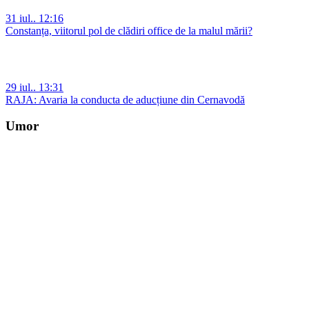
31 iul.. 12:16
Constanța, viitorul pol de clădiri office de la malul mării?
29 iul.. 13:31
RAJA: Avaria la conducta de aducțiune din Cernavodă
Umor