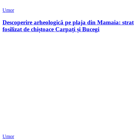
Umor
Descoperire arheologică pe plaja din Mamaia: strat
fosilizat de chiștoace Carpați și Bucegi
Umor