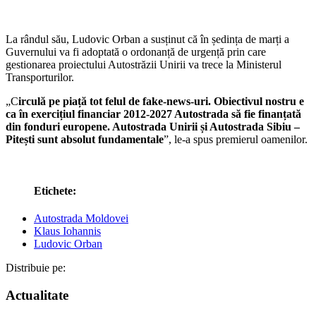
La rândul său, Ludovic Orban a susținut că în ședința de marți a
Guvernului va fi adoptată o ordonanță de urgență prin care
gestionarea proiectului Autostrăzii Unirii va trece la Ministerul
Transporturilor.
„C
irculă pe piață tot felul de fake-news-uri. Obiectivul nostru e
ca în exercițiul financiar 2012-2027 Autostrada să fie finanțată
din fonduri europene. Autostrada Unirii și Autostrada Sibiu –
Pitești sunt absolut fundamentale
”, le-a spus premierul oamenilor.
Etichete:
Autostrada Moldovei
Klaus Iohannis
Ludovic Orban
Distribuie pe:
Actualitate