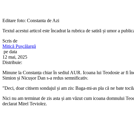
Editare foto: Constanta de Azi
Textul acestui articol este încadrat la rubrica de satiră și umor a publi
Scris de
Mitică Pușcălargă
pe data
12 mai, 2025
Distribuie:
Minune la Constanța chiar în sediul AUR. Icoana lui Teodosie ar fi înc
Simion și Nicușor Dan s-a redus semnificativ.
”Deci, doar citisem sondajul și am zis: Baga-mi-as pla că ne bate tocil
Nici nu am terminat de zis asta și am văzut cum icoana domnului Teodos
declarat Mirel Teviolez.