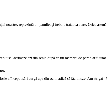
cației noastre, reprezintă un pamflet și trebuie tratat ca atare. Orice ase
eput să lăcrimeze azi din senin după ce un membru de partid ar fi uitat 
aru.
ie a început să-i curgă apa din ochi, adică să lăcrimeze. Am strigat “M