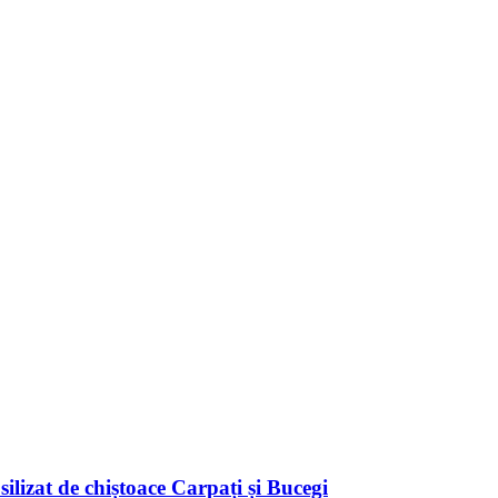
ilizat de chiștoace Carpați și Bucegi