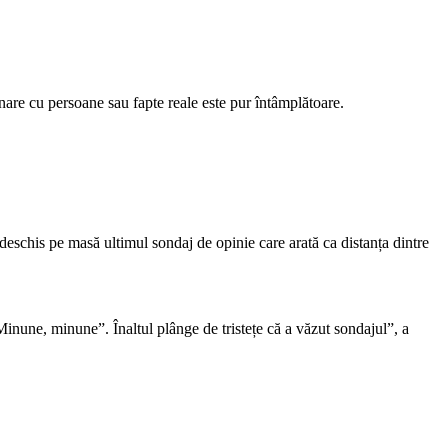
mănare cu persoane sau fapte reale este pur întâmplătoare.
deschis pe masă ultimul sondaj de opinie care arată ca distanța dintre
inune, minune”. Înaltul plânge de tristețe că a văzut sondajul”, a