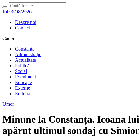
Joi 06/08/2026
Despre noi
Contact
Caută
Constanța
Administraţie
Actualitate
Politică
Social
Eveniment
Educaţie
Externe
Editorial
Umor
Minune la Constanța. Icoana lui
apărut ultimul sondaj cu Simion