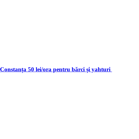
 Constanța 50 lei/ora pentru bărci și yahturi