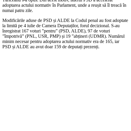
adoptarea actului normativ în Parlament, unde a reușit să îl treacă în
numai patru zile.
Modificările aduse de PSD și ALDE la Codul penal au fost adoptate
la limită pe 4 iulie de Camera Deputaților, forul decizional. S-au
înregistrat 167 voturi ”pentru” (PSD, ALDE), 97 de voturi
”împotrivă” (PNL, USR, PMP) și 19 ”abțineri (UDMR). Numărul
minim necesar pentru adoptarea actului normativ era de 165, iar
PSD și ALDE au avut doar 159 de deputați prezenți.