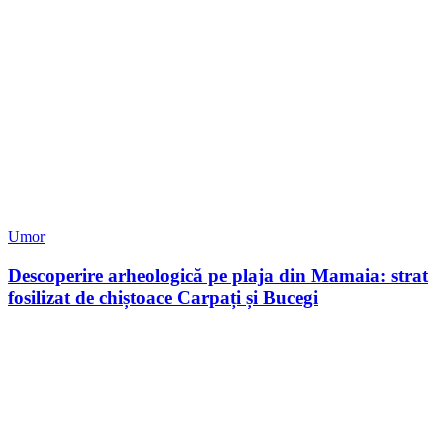
Umor
Descoperire arheologică pe plaja din Mamaia: strat
fosilizat de chiștoace Carpați și Bucegi