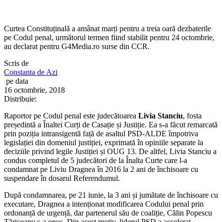
Curtea Constituținală a amânat marți pentru a treia oară dezbaterile
pe Codul penal, următorul termen fiind stabilit pentru 24 octombrie,
au declarat pentru G4Media.ro surse din CCR.
Scris de
Constanta de Azi
pe data
16 octombrie, 2018
Distribuie:
Raportor pe Codul penal este judecătoarea
Livia Stanciu
, fosta
președintă a Înaltei Curți de Casație și Justiție. Ea s-a făcut remarcată
prin poziția intransigentă față de asaltul PSD-ALDE împotriva
legislației din domeniul justiției, exprimată în opiniile separate la
deciziile privind legile Justiției și OUG 13. De altfel, Livia Stanciu a
condus completul de 5 judecători de la Înalta Curte care l-a
condamnat pe Liviu Dragnea în 2016 la 2 ani de închisoare cu
suspendare în dosarul Referendumul.
După condamnarea, pe 21 iunie, la 3 ani și jumătate de închisoare cu
executare, Dragnea a intenționat modificarea Codului penal prin
ordonanță de urgență, dar partenerul său de coaliție, Călin Popescu
Tăriceanu s-a opus. Din acest motiv, liderul PSD a accelerat