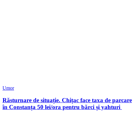
Umor
Răsturnare de situație. Chițac face taxa de parcare
în Constanța 50 lei/ora pentru bărci și yahturi