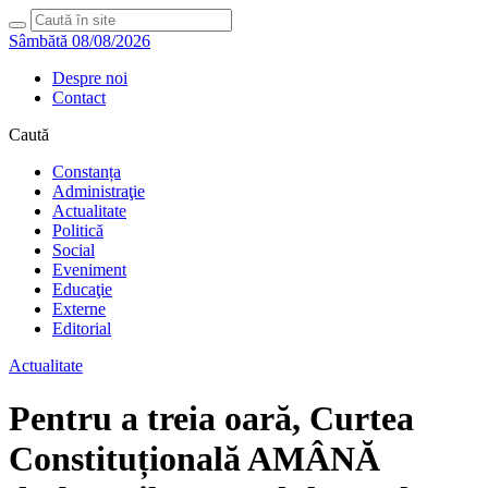
Sâmbătă 08/08/2026
Despre noi
Contact
Caută
Constanța
Administraţie
Actualitate
Politică
Social
Eveniment
Educaţie
Externe
Editorial
Actualitate
Pentru a treia oară, Curtea
Constituțională AMÂNĂ