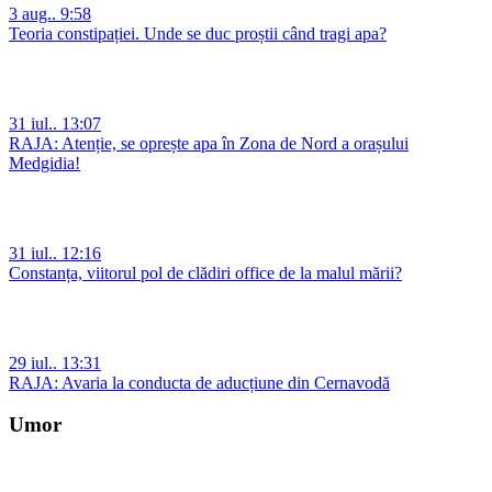
3 aug.. 9:58
Teoria constipației. Unde se duc proștii când tragi apa?
31 iul.. 13:07
RAJA: Atenție, se oprește apa în Zona de Nord a orașului
Medgidia!
31 iul.. 12:16
Constanța, viitorul pol de clădiri office de la malul mării?
29 iul.. 13:31
RAJA: Avaria la conducta de aducțiune din Cernavodă
Umor