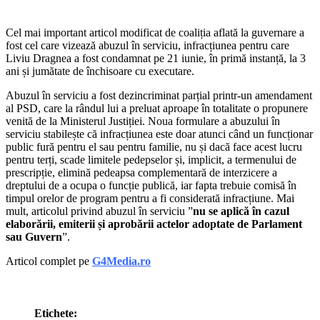
Cel mai important articol modificat de coaliția aflată la guvernare a
fost cel care vizează abuzul în serviciu, infracțiunea pentru care
Liviu Dragnea a fost condamnat pe 21 iunie, în primă instanță, la 3
ani și jumătate de închisoare cu executare.
Abuzul în serviciu a fost dezincriminat parțial printr-un amendament
al PSD, care la rândul lui a preluat aproape în totalitate o propunere
venită de la Ministerul Justiției. Noua formulare a abuzului în
serviciu stabilește că infracțiunea este doar atunci când un funcționar
public fură pentru el sau pentru familie, nu și dacă face acest lucru
pentru terți, scade limitele pedepselor și, implicit, a termenului de
prescripție, elimină pedeapsa complementară de interzicere a
dreptului de a ocupa o funcție publică, iar fapta trebuie comisă în
timpul orelor de program pentru a fi considerată infracțiune. Mai
mult, articolul privind abuzul în serviciu ”
nu se aplică în cazul
elaborării, emiterii și aprobării actelor adoptate de Parlament
sau Guvern
”.
Articol complet pe
G4Media.ro
Etichete: