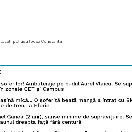
 locali
politisti locali Constanta
E
 șoferilor! Ambuteiaje pe b-dul Aurel Vlaicu. Se sap
 în zonele CET și Campus
așină mică… O șoferiță beată mangă a intrat cu 
le de tren, la Eforie
onel Ganea (2 ani), șanse minime de supravițuire. S
caunul dreapta față fără centură