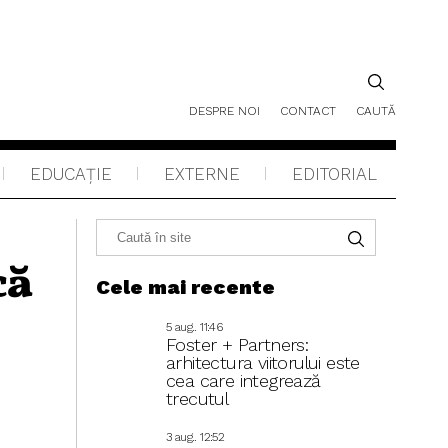
DESPRE NOI
CONTACT
CAUTĂ
EDUCAŢIE
EXTERNE
EDITORIAL
că
Cele mai recente
5 aug.. 11:46
Foster + Partners:
arhitectura viitorului este
cea care integrează
trecutul
3 aug.. 12:52