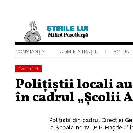
CONSTANȚA
ADMINISTRAŢIE
ACTUAL
Eveniment
Polițiștii locali a
în cadrul „Școlii A
Polițiștii din cadrul Direcției 
la Școala nr. 12 „B.P. Hașdeu“ î