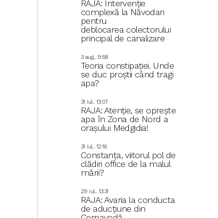
RAJA: Intervenție
complexă la Năvodari
pentru
deblocarea colectorului
principal de canalizare
3 aug.. 9:58
Teoria constipației. Unde
se duc proștii când tragi
apa?
31 iul.. 13:07
RAJA: Atenție, se oprește
apa în Zona de Nord a
orașului Medgidia!
31 iul.. 12:16
Constanța, viitorul pol de
clădiri office de la malul
mării?
29 iul.. 13:31
RAJA: Avaria la conducta
de aducțiune din
Cernavodă