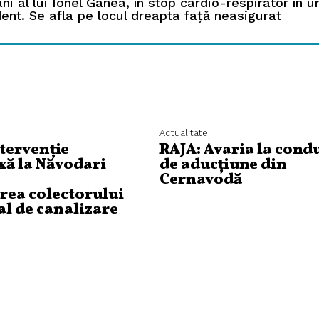
ani al lui Ionel Ganea, în stop cardio-respirator în 
ent. Se afla pe locul dreapta față neasigurat
Actualitate
ntervenție
RAJA: Avaria la cond
ă la Năvodari
de aducțiune din
Cernavodă
rea colectorului
al de canalizare