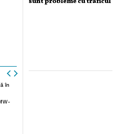
sunt probleme cu traficul
ă în
BMW-
e