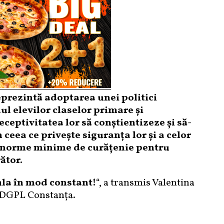
reprezintă adoptarea unei politici
ul elevilor claselor primare și
eceptivitatea lor să conștientizeze și să-
ceea ce privește siguranța lor și a celor
or norme minime de curățenie pentru
ător.
rula în mod constant!
“, a transmis Valentina
l DGPL Constanța.