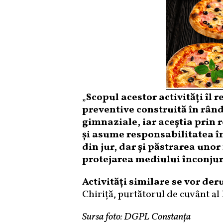
„
Scopul acestor activități îl 
preventive construită în rând
gimnaziale, iar aceștia prin r
și asume responsabilitatea în 
din jur, dar și păstrarea un
protejarea mediului înconjur
Activități similare se vor de
Chiriță, purtătorul de cuvânt a
Sursa foto: DGPL Constanța