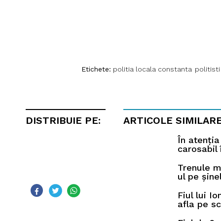
Etichete:
politia locala constanta
politisti
DISTRIBUIE PE:
ARTICOLE SIMILAR
În atenția
carosabil
Trenule m
ul pe șine
Fiul lui I
afla pe s