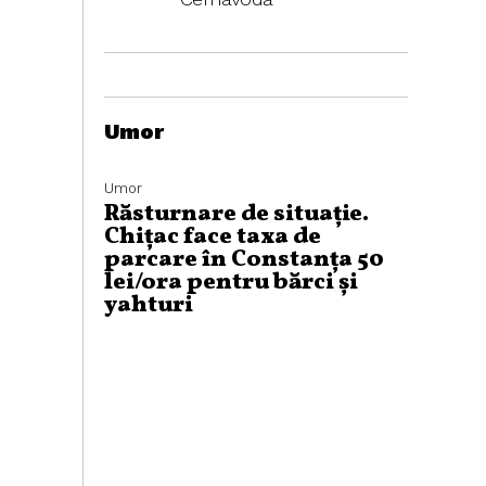
Umor
Umor
Răsturnare de situație.
Chițac face taxa de
parcare în Constanța 50
lei/ora pentru bărci și
yahturi