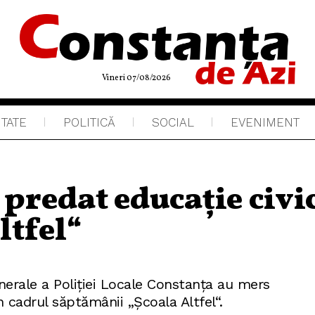
Vineri 07/08/2026
ITATE
POLITICĂ
SOCIAL
EVENIMENT
u predat educație civi
ltfel“
Generale a Poliției Locale Constanța au mers
n cadrul săptămânii „Școala Altfel“.