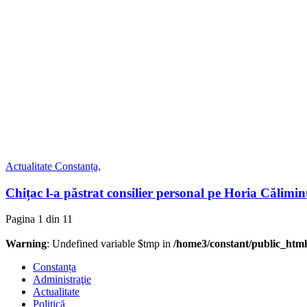
Actualitate
Constanța,
Chițac l-a păstrat consilier personal pe Horia Călimin
Pagina 1 din 1
1
Warning
: Undefined variable $tmp in
/home3/constant/public_html
Constanța
Administraţie
Actualitate
Politică