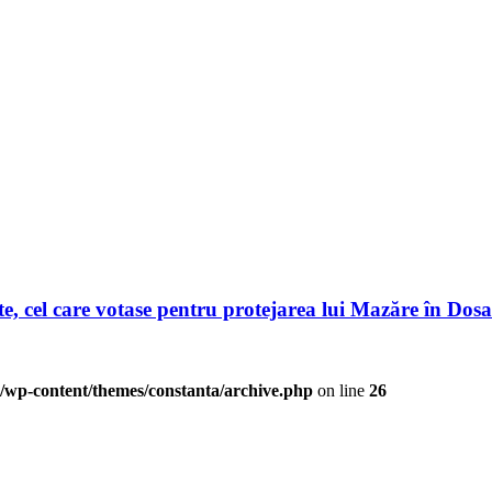
te, cel care votase pentru protejarea lui Mazăre în Dos
/wp-content/themes/constanta/archive.php
on line
26