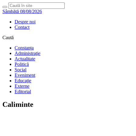
Sâmbătă 08/08/2026
Despre noi
Contact
Caută
Constanța
Administraţie
Actualitate
Politică
Social
Eveniment
Educaţie
Externe
Editorial
Caliminte