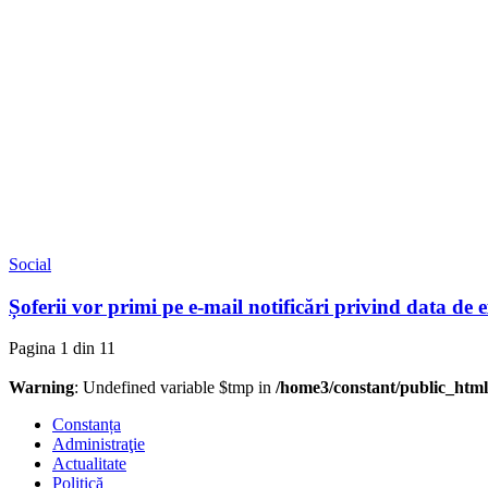
Social
Șoferii vor primi pe e-mail notificări privind data de e
Pagina 1 din 1
1
Warning
: Undefined variable $tmp in
/home3/constant/public_html
Constanța
Administraţie
Actualitate
Politică