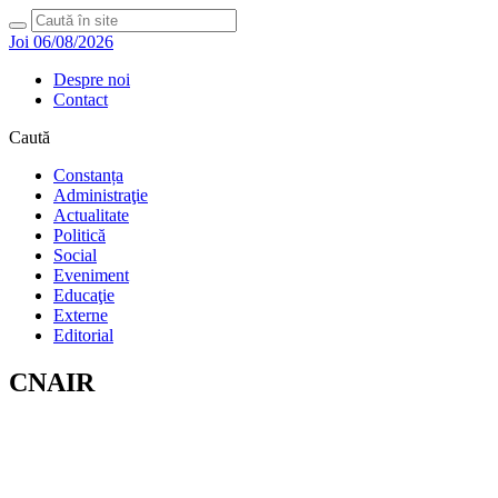
Joi 06/08/2026
Despre noi
Contact
Caută
Constanța
Administraţie
Actualitate
Politică
Social
Eveniment
Educaţie
Externe
Editorial
CNAIR