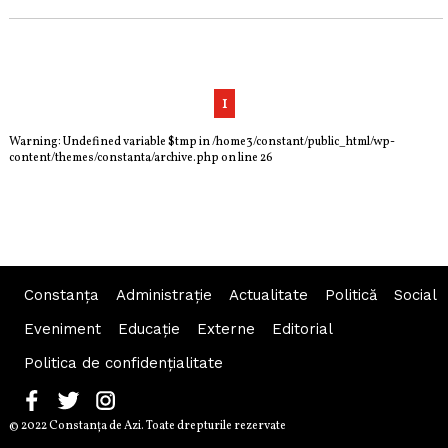
1
Warning
: Undefined variable $tmp in
/home3/constant/public_html/wp-
content/themes/constanta/archive.php
on line
26
Constanța
Administraţie
Actualitate
Politică
Social
Eveniment
Educaţie
Externe
Editorial
Politica de confidențialitate
© 2022 Constanţa de Azi. Toate drepturile rezervate