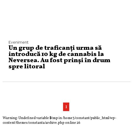
Eveniment
Un grup de traficanți urma să
introducă 10 kg de cannabis la
Neversea. Au fost prinși în drum
spre litoral
1
Warning
: Undefined variable $tmp in
/home3/constant/public_html/wp-
content/themes/constanta/archive.php
on line
26