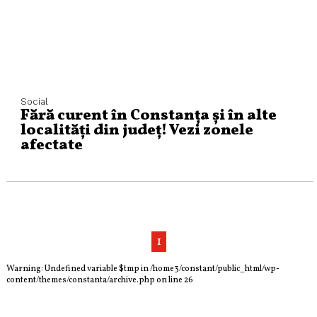
Social
Fără curent în Constanța și în alte
localități din județ! Vezi zonele
afectate
1
Warning
: Undefined variable $tmp in
/home3/constant/public_html/wp-
content/themes/constanta/archive.php
on line
26