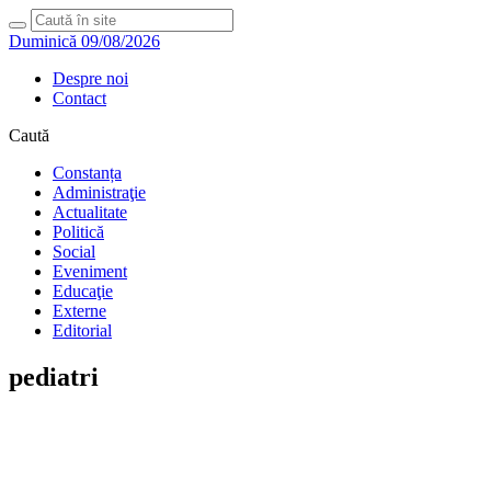
Duminică 09/08/2026
Despre noi
Contact
Caută
Constanța
Administraţie
Actualitate
Politică
Social
Eveniment
Educaţie
Externe
Editorial
pediatri