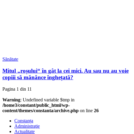
Sănătate
Mitul „roșului“ în gât la cei mici. Au sau nu au voie
copiii să mănânce înghețată?
Pagina 1 din 1
1
Warning
: Undefined variable $tmp in
/home3/constant/public_html/wp-
content/themes/constanta/archive.php
on line
26
Constanța
Administraţie
Actualitate