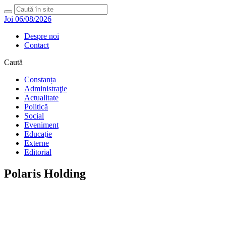
Joi 06/08/2026
Despre noi
Contact
Caută
Constanța
Administraţie
Actualitate
Politică
Social
Eveniment
Educaţie
Externe
Editorial
Polaris Holding