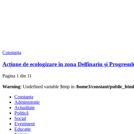
Constanța
Acțiune de ecologizare în zona Delfinariu și Progresului,
Pagina 1 din 1
1
Warning
: Undefined variable $tmp in
/home3/constant/public_html
Constanța
Administraţie
Actualitate
Politică
Social
Eveniment
Educaţie