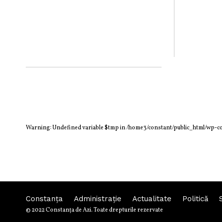
Warning
: Undefined variable $tmp in
/home3/constant/public_html/wp-c
Constanța
Administraţie
Actualitate
Politică
© 2022 Constanţa de Azi. Toate drepturile rezervate