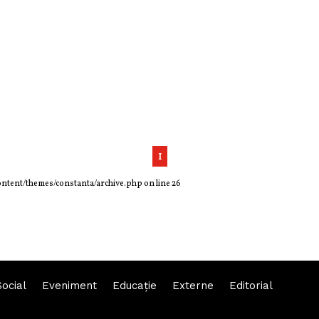
1
ontent/themes/constanta/archive.php
on line
26
Social
Eveniment
Educaţie
Externe
Editorial