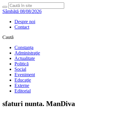
Sâmbătă 08/08/2026
Despre noi
Contact
Caută
Constanța
Administraţie
Actualitate
Politică
Social
Eveniment
Educaţie
Externe
Editorial
sfaturi nunta. ManDiva