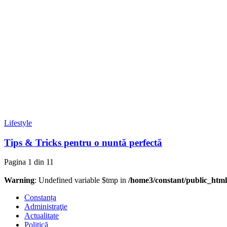
Lifestyle
Tips & Tricks pentru o nuntă perfectă
Pagina 1 din 1
1
Warning
: Undefined variable $tmp in
/home3/constant/public_html
Constanța
Administraţie
Actualitate
Politică