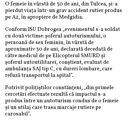
O femeie în vârstă de 30 de ani, din Tulcea, și-a
pierdut viața într-un grav accident rutier produs
pe A2, în apropiere de Medgidia.
Conform ISU Dobrogea „evenimentul s-a soldat
cu două victime: șoferul autoturismului, o
persoană de sex feminin, în vârstă de
aproximativ 30 de ani, declarată decedată de
către medicul de pe Elicopterul SMURD și
șoferul autoutilitarei, conștient, evaluat de
ambulanța SAJ tip C, cu dureri lombare, care
refuză transportul la spital”.
Potrivit polițiștilor constănțeni, „din primele
cercetări efectuate rezultă că impactul s-a
produs între un autoturism condus de o femeie
și un utilaj care trasa marcaje rutiere pe
carosabil”.