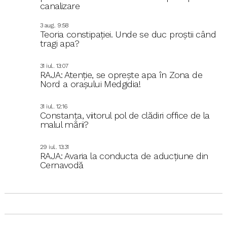
canalizare
3 aug.. 9:58
Teoria constipației. Unde se duc proștii când
tragi apa?
31 iul.. 13:07
RAJA: Atenție, se oprește apa în Zona de
Nord a orașului Medgidia!
31 iul.. 12:16
Constanța, viitorul pol de clădiri office de la
malul mării?
29 iul.. 13:31
RAJA: Avaria la conducta de aducțiune din
Cernavodă