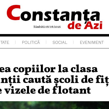
Sâmbătă 08/08/2026
ITATE
POLITICĂ
SOCIAL
EVENIMENT
ea copiilor la clasa
ții caută școli de fi
e vizele de flotant