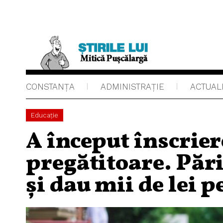
CONSTANȚA
ADMINISTRAŢIE
ACTUAL
Educaţie
A început înscrier
pregătitoare. Părin
și dau mii de lei p