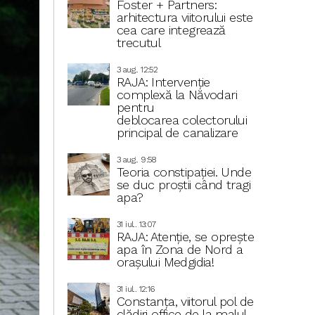
Foster + Partners:
arhitectura viitorului este
cea care integrează
trecutul
3 aug.. 12:52
RAJA: Intervenție
complexă la Năvodari
pentru
deblocarea colectorului
principal de canalizare
3 aug.. 9:58
Teoria constipației. Unde
se duc proștii când tragi
apa?
31 iul.. 13:07
RAJA: Atenție, se oprește
apa în Zona de Nord a
orașului Medgidia!
31 iul.. 12:16
Constanța, viitorul pol de
clădiri office de la malul