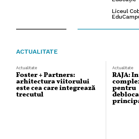
Liceul Co
EduCamp
ACTUALITATE
Actualitate
Actualitate
Foster + Partners:
RAJA: I
arhitectura viitorului
complex
este cea care integrează
pentru
trecutul
debloca
princip