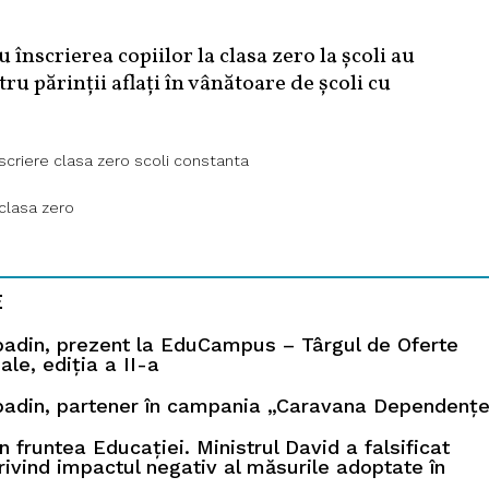
 înscrierea copiilor la clasa zero la școli au
u părinții aflați în vânătoare de școli cu
scriere clasa zero scoli constanta
 clasa zero
E
badin, prezent la EduCampus – Târgul de Oferte
le, ediția a II-a
badin, partener în campania „Caravana Dependențe
n fruntea Educației. Ministrul David a falsificat
rivind impactul negativ al măsurile adoptate în