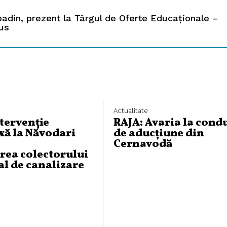
badin, prezent la Târgul de Oferte Educaționale –
us
Actualitate
ntervenție
RAJA: Avaria la cond
ă la Năvodari
de aducțiune din
Cernavodă
rea colectorului
al de canalizare