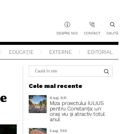
DESPRE NOI
CONTACT
CAUTĂ
EDUCAŢIE
EXTERNE
EDITORIAL
Cele mai recente
țe
8 aug.. 8:41
Miza proiectului IULIUS
pentru Constanța: un
oraș viu și atractiv totul
anul
5 aug.. 11:46