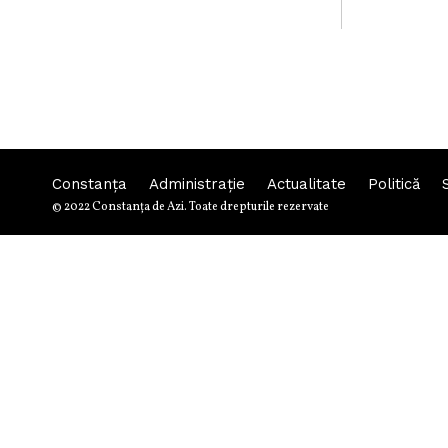
Constanța
Administraţie
Actualitate
Politică
© 2022 Constanţa de Azi. Toate drepturile rezervate