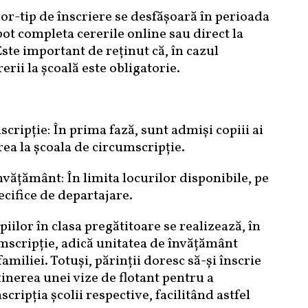
or-tip de înscriere se desfășoară în perioada
pot completa cererile online sau direct la
ste important de reținut că, în cazul
erii la școală este obligatorie.
cripție: În prima fază, sunt admiși copiii ai
erea la școala de circumscripție.
nvățământ: În limita locurilor disponibile, pe
ecifice de departajare.
opiilor în clasa pregătitoare se realizează, în
mscripție, adică unitatea de învățământ
amiliei. Totuși, părinții doresc să-și înscrie
bținerea unei vize de flotant pentru a
ripția școlii respective, facilitând astfel