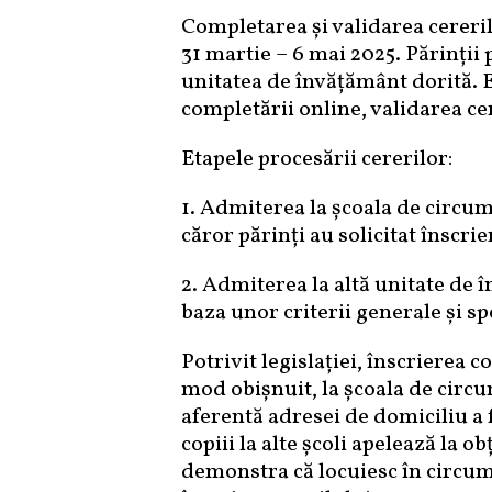
Completarea și validarea cereril
31 martie – 6 mai 2025. Părinții 
unitatea de învățământ dorită. E
completării online, validarea cer
Etapele procesării cererilor:
1. Admiterea la școala de circums
căror părinți au solicitat înscri
2. Admiterea la altă unitate de î
baza unor criterii generale și sp
Potrivit legislației, înscrierea c
mod obișnuit, la școala de circu
aferentă adresei de domiciliu a f
copiii la alte școli apelează la o
demonstra că locuiesc în circumsc