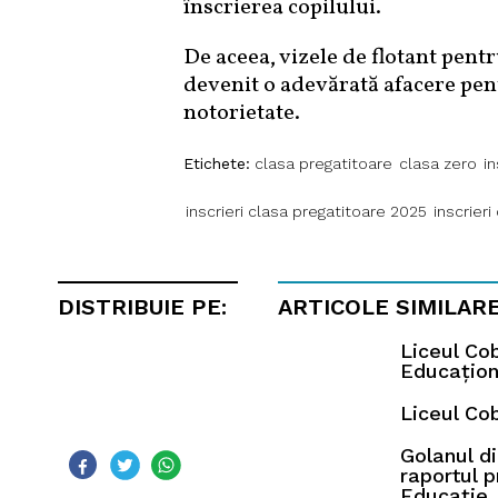
înscrierea copilului.
De aceea, vizele de flotant pentru
devenit o adevărată afacere pentr
notorietate.
Etichete:
clasa pregatitoare
clasa zero
in
inscrieri clasa pregatitoare 2025
inscrieri
DISTRIBUIE PE:
ARTICOLE SIMILAR
Liceul Co
Educaționa
Liceul Co
Golanul di
raportul p
Educație