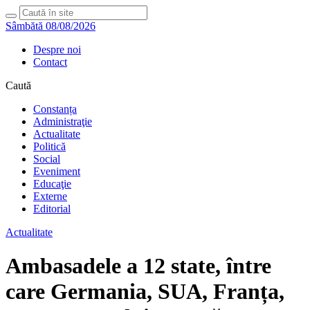
Sâmbătă 08/08/2026
Despre noi
Contact
Caută
Constanța
Administraţie
Actualitate
Politică
Social
Eveniment
Educaţie
Externe
Editorial
Actualitate
Ambasadele a 12 state, între
care Germania, SUA, Franța,