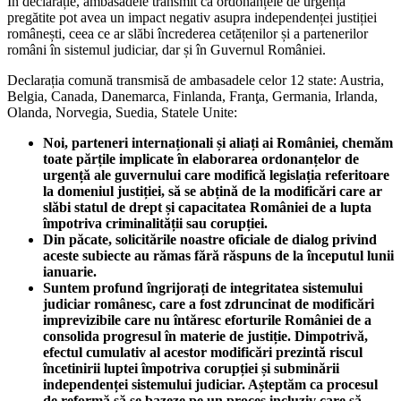
În declarație, ambasadele transmit că ordonanțele de urgență
pregătite pot avea un impact negativ asupra independenței justiției
românești, ceea ce ar slăbi încrederea cetățenilor și a partenerilor
români în sistemul judiciar, dar și în Guvernul României.
Declarația comună transmisă de ambasadele celor 12 state: Austria,
Belgia, Canada, Danemarca, Finlanda, Franţa, Germania, Irlanda,
Olanda, Norvegia, Suedia, Statele Unite:
Noi, parteneri internaționali și aliați ai României, chemăm
toate părțile implicate în elaborarea ordonanțelor de
urgență ale guvernului care modifică legislația referitoare
la domeniul justiției, să se abțină de la modificări care ar
slăbi statul de drept și capacitatea României de a lupta
împotriva criminalității sau corupției.
Din păcate, solicitările noastre oficiale de dialog privind
aceste subiecte au rămas fără răspuns de la începutul lunii
ianuarie.
Suntem profund îngrijorați de integritatea sistemului
judiciar românesc, care a fost zdruncinat de modificări
imprevizibile care nu întăresc eforturile României de a
consolida progresul în materie de justiție. Dimpotrivă,
efectul cumulativ al acestor modificări prezintă riscul
încetinirii luptei împotriva corupției și subminării
independenței sistemului judiciar. Așteptăm ca procesul
de reformă să se bazeze pe un proces incluziv care să