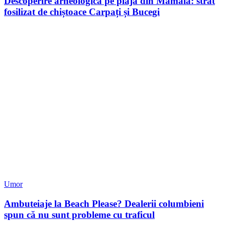
Descoperire arheologică pe plaja din Mamaia: strat
fosilizat de chiștoace Carpați și Bucegi
Umor
Ambuteiaje la Beach Please? Dealerii columbieni
spun că nu sunt probleme cu traficul