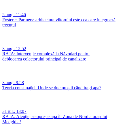
5 aug.. 11:46
Foster + Partners: arhitectura viitorului este cea care integrează
trecutul
3 aug.. 12:52
RAJA: Intervenție complexă la Năvodari pentru
deblocarea colectorului principal de canalizare
3 aug.. 9:58
Teoria constipației. Unde se duc proștii când tragi apa?
31 iul.. 13:07
RAJA: Atenție, se oprește apa în Zona de Nord a orașului
Medgidia!