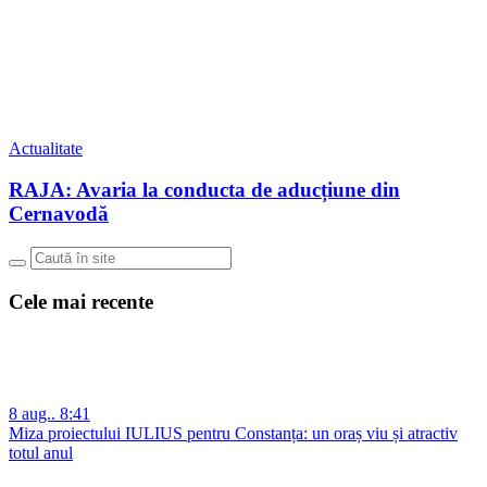
Actualitate
RAJA: Avaria la conducta de aducțiune din
Cernavodă
Cele mai recente
8 aug.. 8:41
Miza proiectului IULIUS pentru Constanța: un oraș viu și atractiv
totul anul