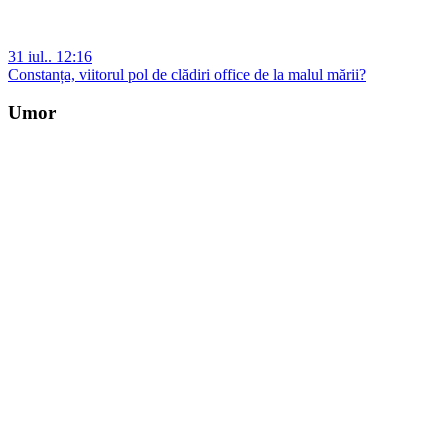
31 iul.. 12:16
Constanța, viitorul pol de clădiri office de la malul mării?
Umor