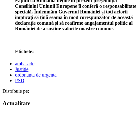
Faptul că România deține în prezent președinția
Consiliului Uniunii Europene îi conferă o responsabilitate
specială. Îndemnăm Guvernul României și toți actorii
implicați să țină seama în mod corespunzător de această
declarație comună și să reafirme angajamentul politic al
României de a susține valorile noastre comune.
Etichete:
ambasade
Justiție
ordonanta de urgenta
PSD
Distribuie pe:
Actualitate