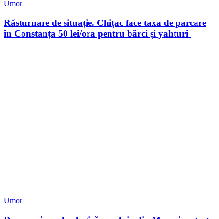
Umor
Răsturnare de situație. Chițac face taxa de parcare
în Constanța 50 lei/ora pentru bărci și yahturi
Umor