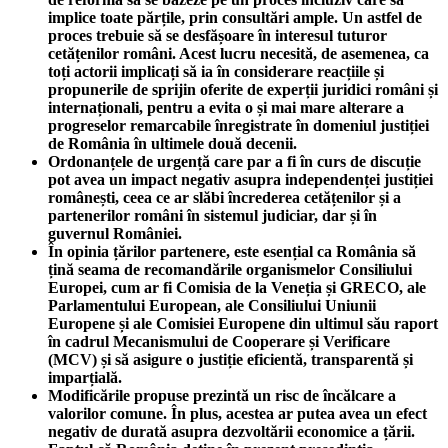
implice toate părțile, prin consultări ample. Un astfel de
proces trebuie să se desfășoare în interesul tuturor
cetățenilor români. Acest lucru necesită, de asemenea, ca
toți actorii implicați să ia în considerare reacțiile și
propunerile de sprijin oferite de experții juridici români și
internaționali, pentru a evita o și mai mare alterare a
progreselor remarcabile înregistrate în domeniul justiției
de România în ultimele două decenii.
Ordonanțele de urgență care par a fi în curs de discuție
pot avea un impact negativ asupra independenței justiției
românești, ceea ce ar slăbi încrederea cetățenilor și a
partenerilor români în sistemul judiciar, dar și în
guvernul României.
În opinia țărilor partenere, este esențial ca România să
țină seama de recomandările organismelor Consiliului
Europei, cum ar fi Comisia de la Veneția și GRECO, ale
Parlamentului European, ale Consiliului Uniunii
Europene și ale Comisiei Europene din ultimul său raport
în cadrul Mecanismului de Cooperare și Verificare
(MCV) și să asigure o justiție eficientă, transparentă și
imparțială.
Modificările propuse prezintă un risc de încălcare a
valorilor comune. În plus, acestea ar putea avea un efect
negativ de durată asupra dezvoltării economice a țării.