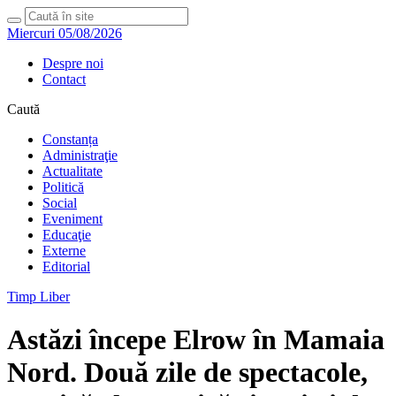
Miercuri 05/08/2026
Despre noi
Contact
Caută
Constanța
Administraţie
Actualitate
Politică
Social
Eveniment
Educaţie
Externe
Editorial
Timp Liber
Astăzi începe Elrow în Mamaia
Nord. Două zile de spectacole,