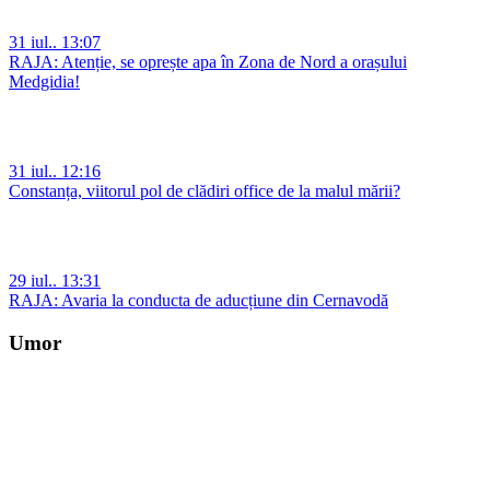
31 iul.. 13:07
RAJA: Atenție, se oprește apa în Zona de Nord a orașului
Medgidia!
31 iul.. 12:16
Constanța, viitorul pol de clădiri office de la malul mării?
29 iul.. 13:31
RAJA: Avaria la conducta de aducțiune din Cernavodă
Umor