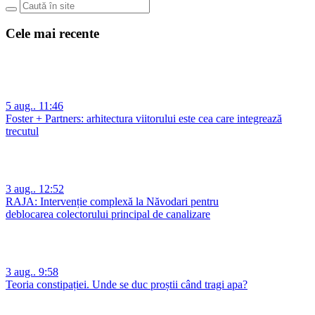
Cele mai recente
5 aug.. 11:46
Foster + Partners: arhitectura viitorului este cea care integrează
trecutul
3 aug.. 12:52
RAJA: Intervenție complexă la Năvodari pentru
deblocarea colectorului principal de canalizare
3 aug.. 9:58
Teoria constipației. Unde se duc proștii când tragi apa?