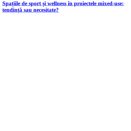
Spațiile de sport și wellness în proiectele mixed-use:
tendință sau necesitate?