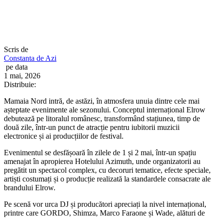
Scris de
Constanta de Azi
pe data
1 mai, 2026
Distribuie:
Mamaia Nord intră, de astăzi, în atmosfera unuia dintre cele mai
așteptate evenimente ale sezonului. Conceptul internațional Elrow
debutează pe litoralul românesc, transformând stațiunea, timp de
două zile, într-un punct de atracție pentru iubitorii muzicii
electronice și ai producțiilor de festival.
Evenimentul se desfășoară în zilele de 1 și 2 mai, într-un spațiu
amenajat în apropierea Hotelului Azimuth, unde organizatorii au
pregătit un spectacol complex, cu decoruri tematice, efecte speciale,
artiști costumați și o producție realizată la standardele consacrate ale
brandului Elrow.
Pe scenă vor urca DJ și producători apreciați la nivel internațional,
printre care GORDO, Shimza, Marco Faraone și Wade, alături de