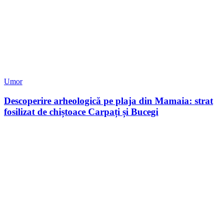
Umor
Descoperire arheologică pe plaja din Mamaia: strat
fosilizat de chiștoace Carpați și Bucegi