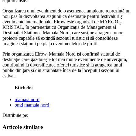
suprarealiste.
Organizarea unui eveniment de o asemenea amploare reprezintă un
nou pas în dezvoltarea stațiunii ca destinație pentru festivaluri și
evenimente internaționale. Elrow este organizat de MARGO și
KRISTAL, în parteneriat cu Organizația de Management al
Destinației Stațiunea Mamaia Nord, care susține atragerea unor
proiecte capabile să extindă sezonul turistic și să consolideze
imaginea stațiunii pe piața evenimentelor de profil.
Prin organizarea Elrow, Mamaia Nord își confirmă statutul de
destinație care găzduiește tot mai multe evenimente de anvergură,
contribuind la diversificarea ofertei turistice și la atragerea unui
public din țară și din străinătate încă de la începutul sezonului
estival.
Etichete:
mamaia nord
omd mamaia nord
Distribuie pe:
Articole similare