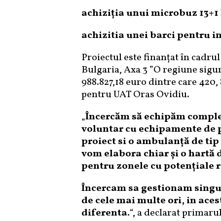
achiziția unui microbuz 13+1 
achizitia unei barci pentru i
Proiectul este finanțat în cadr
Bulgaria, Axa 3 ”O regiune sigură
988.827,18 euro dintre care 420,
pentru UAT Oras Ovidiu.
„
Încercăm să echipăm complet
voluntar cu echipamente de p
proiect si o ambulanță de tip 
vom elabora chiar și o hartă d
pentru zonele cu potențiale r
Încercam sa gestionam singur
de cele mai multe ori, in aces
diferenta.
“, a declarat primar