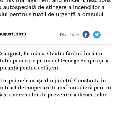
ted risk management and efficient reactions
 o autospecială de stingere a incendiilor a
ui pentru sițuatii de urgență a orașului
august, 2019
Distribuie:
12 august, Primăria Ovidiu făcând încă un
tului prin care primarul George Scupra și-a
guranță pentru cetățeni.
ntre primele orașe din județul Constanța în
ontract de cooperare transfrontalieră pentru
 şi a serviciilor de prevenire a dezastrelor