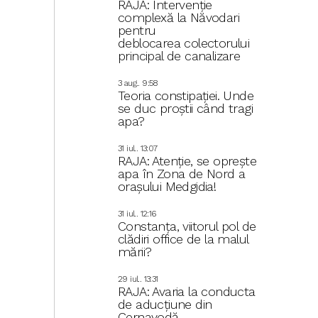
RAJA: Intervenție
complexă la Năvodari
pentru
deblocarea colectorului
principal de canalizare
3 aug.. 9:58
Teoria constipației. Unde
se duc proștii când tragi
apa?
31 iul.. 13:07
RAJA: Atenție, se oprește
apa în Zona de Nord a
orașului Medgidia!
31 iul.. 12:16
Constanța, viitorul pol de
clădiri office de la malul
mării?
29 iul.. 13:31
RAJA: Avaria la conducta
de aducțiune din
Cernavodă