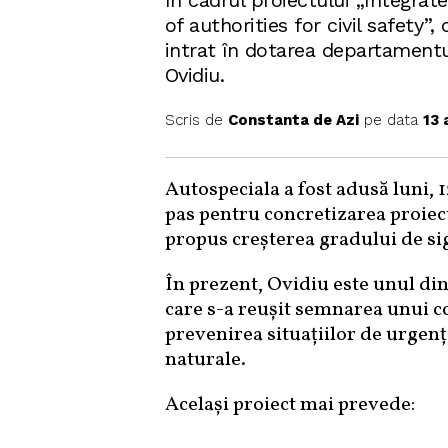
În cadrul proiectului „Integra
of authorities for civil safety”,
intrat în dotarea departamentul
Ovidiu.
Scris de
Constanta de Azi
pe data
13 
Autospeciala a fost adusă luni, 
pas pentru concretizarea proiec
propus creșterea gradului de si
În prezent, Ovidiu este unul di
care s-a reușit semnarea unui c
prevenirea situațiilor de urgență
naturale.
Același proiect mai prevede: