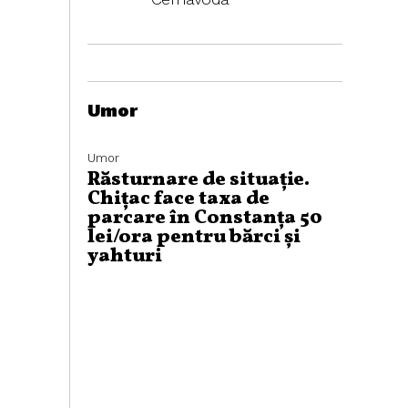
Umor
Umor
Răsturnare de situație.
Chițac face taxa de
parcare în Constanța 50
lei/ora pentru bărci și
yahturi