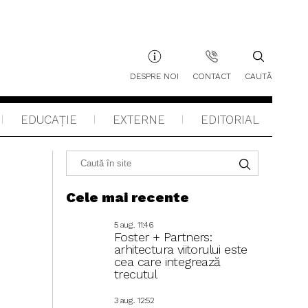
DESPRE NOI
CONTACT
CAUTĂ
EDUCAŢIE
EXTERNE
EDITORIAL
Cele mai recente
5 aug.. 11:46
Foster + Partners:
arhitectura viitorului este
cea care integrează
trecutul
3 aug.. 12:52