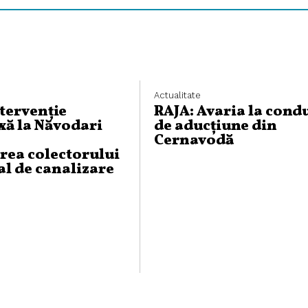
Actualitate
ntervenție
RAJA: Avaria la cond
ă la Năvodari
de aducțiune din
Cernavodă
rea colectorului
al de canalizare