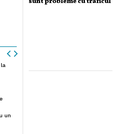
sunt probleme cu traficul
 la
e
ru un