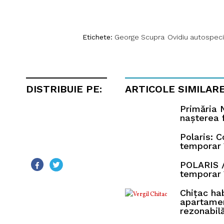
Etichete:
George Scupra
Ovidiu autospeci
DISTRIBUIE PE:
ARTICOLE SIMILAR
Primăria N
nașterea f
Polaris: 
temporar 
POLARIS /
temporar 
Chițac ha
apartamen
rezonabil