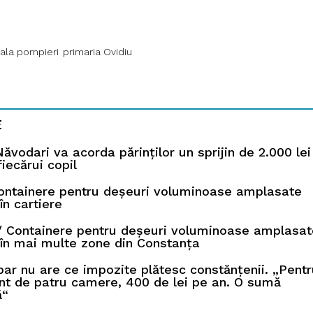
ala pompieri
primaria Ovidiu
E
ăvodari va acorda părinților un sprijin de 2.000 lei
iecărui copil
Containere pentru deșeuri voluminoase amplasate
în cartiere
 Containere pentru deșeuri voluminoase amplasat
în mai multe zone din Constanța
bar nu are ce impozite plătesc constănțenii. „Pent
t de patru camere, 400 de lei pe an. O sumă
ă“