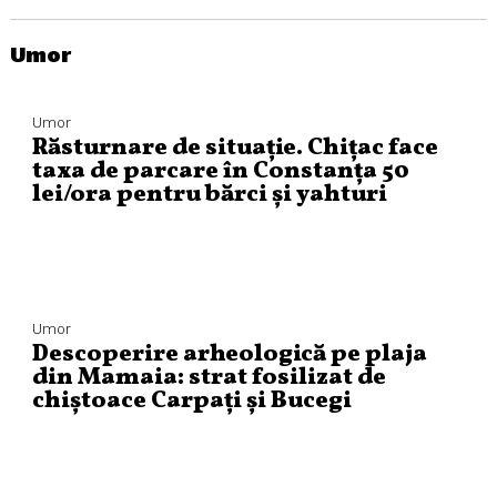
Umor
Umor
Răsturnare de situație. Chițac face
taxa de parcare în Constanța 50
lei/ora pentru bărci și yahturi
Umor
Descoperire arheologică pe plaja
din Mamaia: strat fosilizat de
chiștoace Carpați și Bucegi