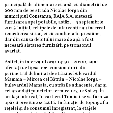
principală de alimentare cu apă, cu diametrul de
600 mm de pe strada Nicolae Iorga din
municipiul Constanța, RAJA S.A. sistează
furnizarea apei potabile, astăzi – 3 septembrie
2025. Inițial, echipele de intervenție au încercat
remedierea situației cu conducta în presiune,
dar din cauza debitului mare de apă a fost
necesară sistarea furnizării pe tronsonul
avariat.
Astfel, în intervalul orar 14:30 – 20:00, sunt
afectați de lipsa apei consumatorii din
perimetrul delimitat de străzile: bulevardul
Mamaia – Mircea cel Bătrân – Nicolae Iorga –
bulevardul Mamaia, cu străzile adiacente, dar și
cei arondați punctelor termice 107, 108 și 23. În
același interval, în cartierul Tomis 1 se va furniza
apă cu presiune scăzută. În funcție de topografia
rețelei și de consumul înregistrat, la etajele