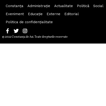
Constanța
Administraţie
Actualitate
Politică
Social
Eveniment
Educaţie
Externe
Editorial
Politica de confidențialitate
© 2022 Constanţa de Azi. Toate drepturile rezervate