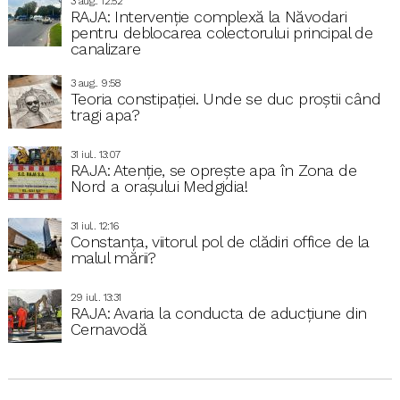
3 aug.. 12:52
RAJA: Intervenție complexă la Năvodari
pentru deblocarea colectorului principal de
canalizare
3 aug.. 9:58
Teoria constipației. Unde se duc proștii când
tragi apa?
31 iul.. 13:07
RAJA: Atenție, se oprește apa în Zona de
Nord a orașului Medgidia!
31 iul.. 12:16
Constanța, viitorul pol de clădiri office de la
malul mării?
29 iul.. 13:31
RAJA: Avaria la conducta de aducțiune din
Cernavodă