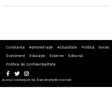
Constanța
Administraţie
Actualitate
Politică
Social
Eveniment
Educaţie
Externe
Editorial
Politica de confidențialitate
© 2022 Constanţa de Azi. Toate drepturile rezervate