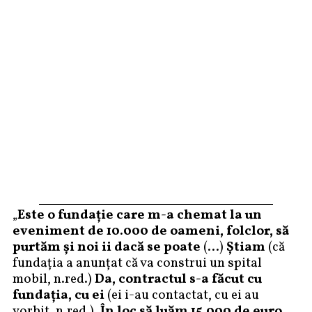
„
Este o fundație care m-a chemat la un
eveniment de 10.000 de oameni, folclor, să
purtăm și noi ii dacă se poate
(…)
Știam
(că
fundația a anunțat că va construi un spital
mobil, n.red.)
Da, contractul s-a făcut cu
fundația, cu ei
(ei i-au contactat, cu ei au
vorbit, n.red.).
În loc să luăm 15.000 de euro,