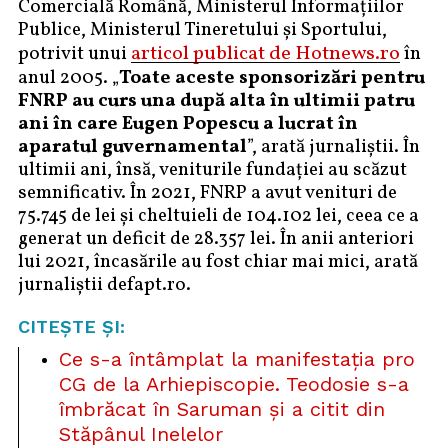
Comercială Română, Ministerul Informaţiilor
Publice, Ministerul Tineretului şi Sportului,
articol publicat de Hotnews.ro
potrivit unui
în
anul 2005. „
Toate aceste sponsorizări pentru
FNRP au curs una după alta în ultimii patru
ani în care Eugen Popescu a lucrat în
aparatul guvernamental
”, arată jurnaliştii. În
ultimii ani, însă, veniturile fundaţiei au scăzut
semnificativ. În 2021, FNRP a avut venituri de
75.745 de lei și cheltuieli de 104.102 lei, ceea ce a
generat un deficit de 28.357 lei. În anii anteriori
lui 2021, încasările au fost chiar mai mici, arată
jurnaliștii defapt.ro.
CITEȘTE ȘI:
Ce s-a întâmplat la manifestația pro
CG de la Arhiepiscopie. Teodosie s-a
îmbrăcat în Saruman și a citit din
Stăpânul Inelelor