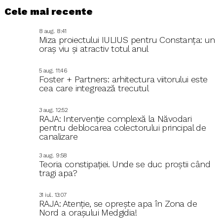
Cele mai recente
8 aug.. 8:41
Miza proiectului IULIUS pentru Constanța: un
oraș viu și atractiv totul anul
5 aug.. 11:46
Foster + Partners: arhitectura viitorului este
cea care integrează trecutul
3 aug.. 12:52
RAJA: Intervenție complexă la Năvodari
pentru deblocarea colectorului principal de
canalizare
3 aug.. 9:58
Teoria constipației. Unde se duc proștii când
tragi apa?
31 iul.. 13:07
RAJA: Atenție, se oprește apa în Zona de
Nord a orașului Medgidia!