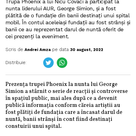
Trupa Phoenix a lui Nicu Covaci a participat la
nunta liderului AUR, George Simion, și a fost
plătită de o fundație din banii destinați unui spital
mobil. În contul aceleiași fundații au fost strânși și
banii ce au reprezentat darul de nuntă oferit de
cei prezenți la eveniment.
Scris de
pe data
Andrei Amza
30 august, 2022
Distribuie:
Prezența trupei Phoenix la nunta lui George
Simion a stârnit o serie de reacții și controverse
în spațiul public, mai ales după ce a devenit
publică informația conform căreia artiștii au
fost plătiți de fundația care a încasat darul de
nuntă, banii strânși în cont fiind destinați
constuirii unui spital.