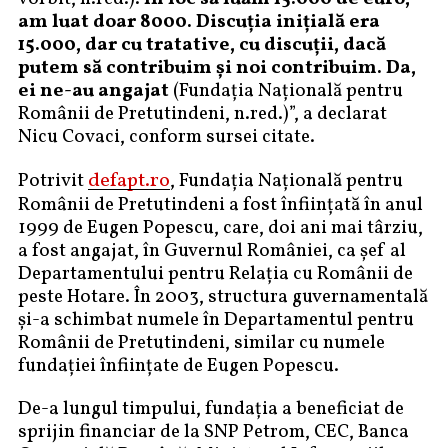
am luat doar 8000. Discuția inițială era
15.000, dar cu tratative, cu discuții, dacă
putem să contribuim și noi contribuim. Da,
ei ne-au angajat
(Fundația Națională pentru
Românii de Pretutindeni, n.red.)”, a declarat
Nicu Covaci, conform sursei citate.
defapt.ro
Potrivit
, Fundația Națională pentru
Românii de Pretutindeni a fost înființată în anul
1999 de Eugen Popescu, care, doi ani mai târziu,
a fost angajat, în Guvernul României, ca șef al
Departamentului pentru Relaţia cu Românii de
peste Hotare. În 2003, structura guvernamentală
și-a schimbat numele în Departamentul pentru
Românii de Pretutindeni, similar cu numele
fundaţiei înfiinţate de Eugen Popescu.
De-a lungul timpului, fundaţia a beneficiat de
sprijin financiar de la SNP Petrom, CEC, Banca