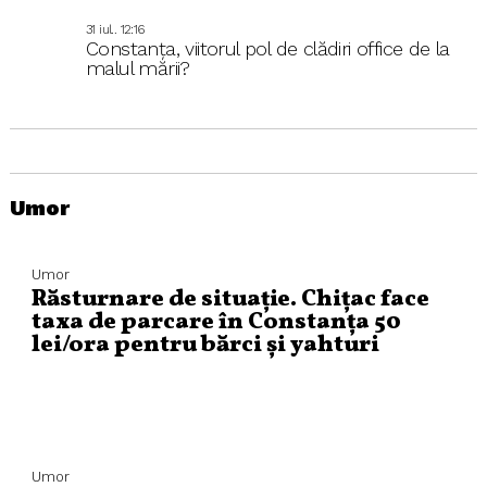
31 iul.. 12:16
Constanța, viitorul pol de clădiri office de la
malul mării?
Umor
Umor
Răsturnare de situație. Chițac face
taxa de parcare în Constanța 50
lei/ora pentru bărci și yahturi
Umor