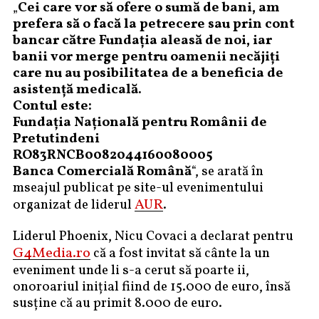
„
Cei care vor să ofere o sumă de bani, am
prefera să o facă la petrecere sau prin cont
bancar către Fundația aleasă de noi, iar
banii vor merge pentru oamenii necăjiți
care nu au posibilitatea de a beneficia de
asistență medicală.
Contul este:
Fundația Națională pentru Românii de
Pretutindeni
RO83RNCB0082044160080005
Banca Comercială Română
“, se arată în
mseajul publicat pe site-ul evenimentului
AUR
organizat de liderul
.
Liderul Phoenix, Nicu Covaci a declarat pentru
G4Media.ro
că a fost invitat să cânte la un
eveniment unde li s-a cerut să poarte ii,
onoroariul inițial fiind de 15.000 de euro, însă
susține că au primit 8.000 de euro.