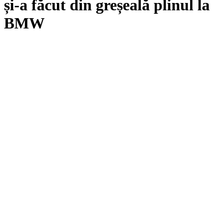
și-a făcut din greșeală plinul la
BMW