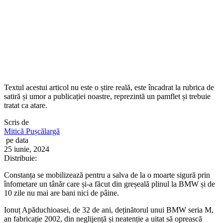
Textul acestui articol nu este o știre reală, este încadrat la rubrica de
satiră și umor a publicației noastre, reprezintă un pamflet și trebuie
tratat ca atare.
Scris de
Mitică Pușcălargă
pe data
25 iunie, 2024
Distribuie:
Constanța se mobilizează pentru a salva de la o moarte sigură prin
înfometare un tânăr care și-a făcut din greșeală plinul la BMW și de
10 zile nu mai are bani nici de pâine.
Ionuț Apăduchioasei, de 32 de ani, deținătorul unui BMW seria M,
an fabricație 2002, din neglijență și neatenție a uitat să oprească