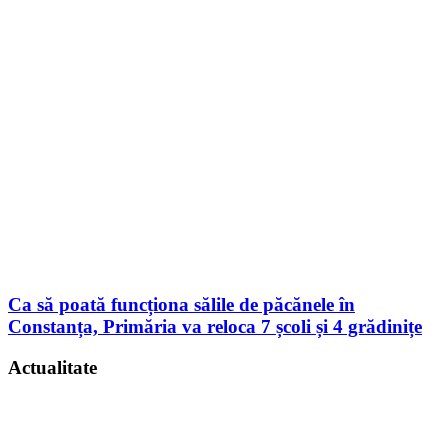
Ca să poată funcționa sălile de păcănele în
Constanța, Primăria va reloca 7 școli și 4 grădinițe
Actualitate