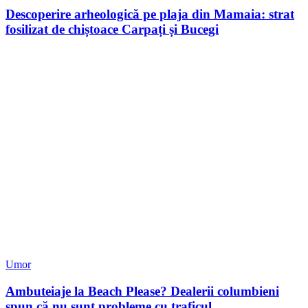
Descoperire arheologică pe plaja din Mamaia: strat
fosilizat de chiștoace Carpați și Bucegi
Umor
Ambuteiaje la Beach Please? Dealerii columbieni
spun că nu sunt probleme cu traficul