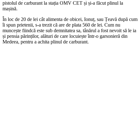
pistolul de carburant la stația OMV CET și și-a făcut plinul la
mașină.
În loc de 20 de lei cât alimenta de obicei, Ionuț, sau Țeavă după cum
îi spun prietenii, s-a trezit că are de plata 560 de lei. Cum nu
muncește fiindcă este sub demnitatea sa, tânărul a fost nevoit să le ia
și pensia părinților, alături de care locuiește într-o garsonieră din
Medeea, pentru a achita plinul de carburant.