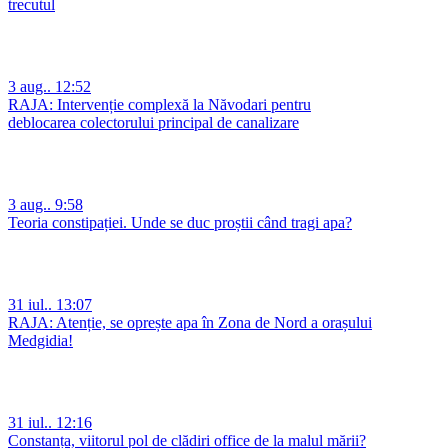
trecutul
3 aug.. 12:52
RAJA: Intervenție complexă la Năvodari pentru
deblocarea colectorului principal de canalizare
3 aug.. 9:58
Teoria constipației. Unde se duc proștii când tragi apa?
31 iul.. 13:07
RAJA: Atenție, se oprește apa în Zona de Nord a orașului
Medgidia!
31 iul.. 12:16
Constanța, viitorul pol de clădiri office de la malul mării?