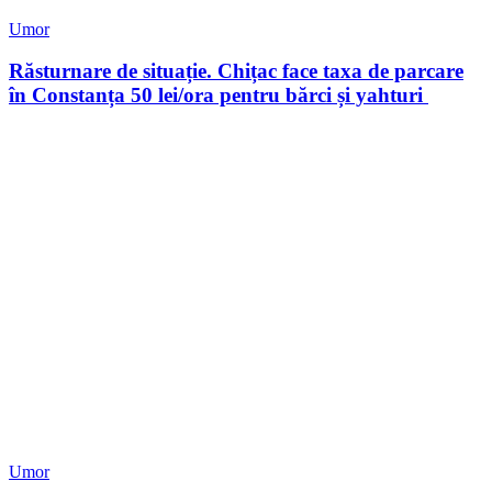
Umor
Răsturnare de situație. Chițac face taxa de parcare
în Constanța 50 lei/ora pentru bărci și yahturi
Umor