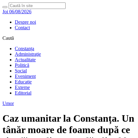
Joi 06/08/2026
Despre noi
Contact
Caută
Constanța
Administraţie
Actualitate
Politică
Social
Eveniment
Educaţie
Externe
Editorial
Umor
Caz umanitar la Constanța. Un
tânăr moare de foame după ce