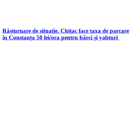
Răsturnare de situație. Chițac face taxa de parcare
în Constanța 50 lei/ora pentru bărci și yahturi