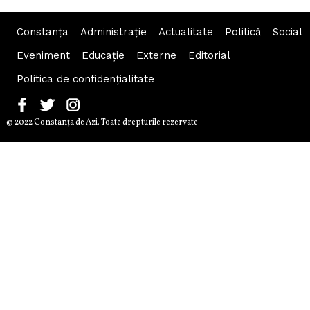
Constanța
Administraţie
Actualitate
Politică
Social
Eveniment
Educaţie
Externe
Editorial
Politica de confidențialitate
© 2022 Constanţa de Azi. Toate drepturile rezervate