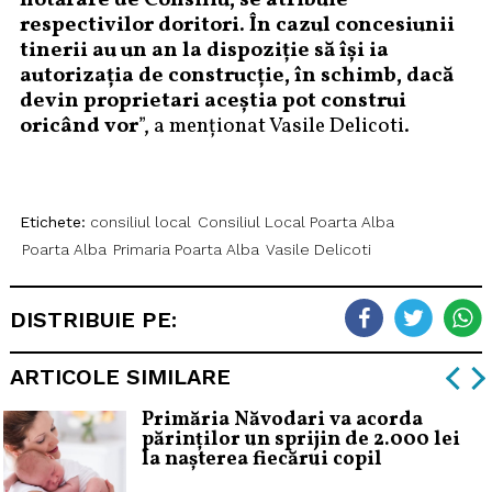
hotărâre de Consiliu, se atribuie
respectivilor doritori. În cazul concesiunii
tinerii au un an la dispoziție să își ia
autorizația de construcție, în schimb, dacă
devin proprietari aceștia pot construi
oricând vor
”, a menționat Vasile Delicoti.
Etichete:
consiliul local
Consiliul Local Poarta Alba
Poarta Alba
Primaria Poarta Alba
Vasile Delicoti
DISTRIBUIE PE:
ARTICOLE SIMILARE
Primăria Năvodari va acorda
părinților un sprijin de 2.000 lei
la nașterea fiecărui copil