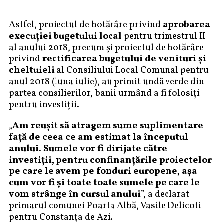
Astfel, proiectul de hotărâre privind
aprobarea
execuției
bugetului local
pentru trimestrul II
al anului 2018, precum și proiectul de hotărâre
privind
rectificarea bugetului de venituri și
cheltuieli
al Consiliului Local Comunal pentru
anul 2018 (luna iulie), au primit undă verde din
partea consilierilor, banii urmând a fi folosiți
pentru investiții.
„
Am reușit să atragem sume suplimentare
față de ceea ce am estimat la începutul
anului. Sumele vor fi dirijate către
investiții, pentru confinanțările proiectelor
pe care le avem pe fonduri europene, așa
cum vor fi și toate toate sumele pe care le
vom strânge în cursul anului
”, a declarat
primarul comunei Poarta Albă, Vasile Delicoti
pentru Constanța de Azi.