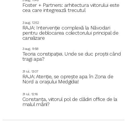
5 aug.. 11:46
Foster + Partners: arhitectura viitorului este
cea care integrează trecutul
3 aug.. 12:52
RAJA: Intervenție complexă la Năvodari
pentru deblocarea colectorului principal de
canalizare
3 aug.. 9:58
Teoria constipației. Unde se duc proștii când
tragi apa?
31 iul.. 13:07
RAJA: Atenție, se oprește apa în Zona de
Nord a orașului Medgidia!
31 iul.. 12:16
Constanța, viitorul pol de clădiri office de la
malul mării?