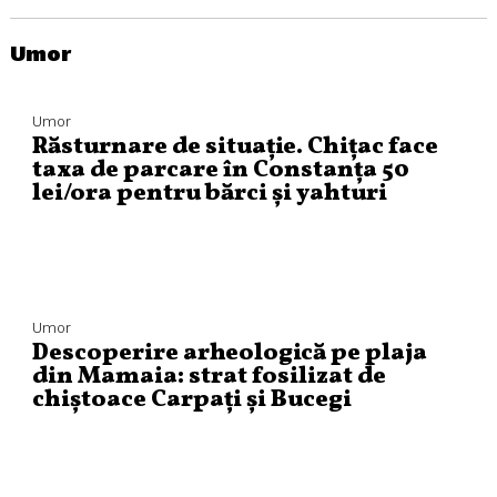
Umor
Umor
Răsturnare de situație. Chițac face
taxa de parcare în Constanța 50
lei/ora pentru bărci și yahturi
Umor
Descoperire arheologică pe plaja
din Mamaia: strat fosilizat de
chiștoace Carpați și Bucegi