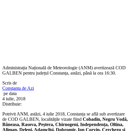
Administrația Națională de Meteorologie (ANM) avertizează COD
GALBEN pentru județul Constanța, astăzi, până la ora 16:30.
Scris de
Constanta de Azi
pe data
4 iulie, 2018
Distribuie:
Potrivit ANM, astăzi, 4 iulie 2018, Constanța se află sub avertizare
de COD GALBEN, localitățile vizate fiind
Cobadin, Negru Vodă,
Băneasa, Rasova, Peștera, Chirnogeni, Independența, Oltina,
Aliman, Deleni, Adamclisi, Dobromir, Ion Corvin, Cerchezu și