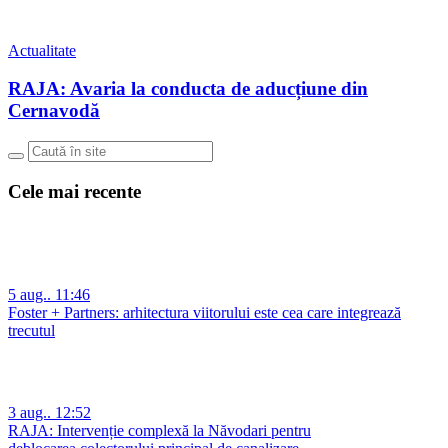
Actualitate
RAJA: Avaria la conducta de aducțiune din
Cernavodă
Cele mai recente
5 aug.. 11:46
Foster + Partners: arhitectura viitorului este cea care integrează
trecutul
3 aug.. 12:52
RAJA: Intervenție complexă la Năvodari pentru