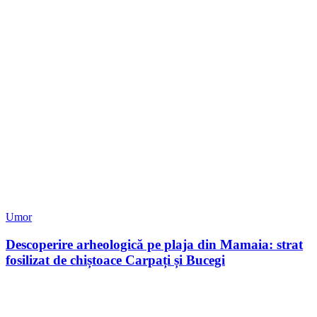
Umor
Descoperire arheologică pe plaja din Mamaia: strat
fosilizat de chiștoace Carpați și Bucegi