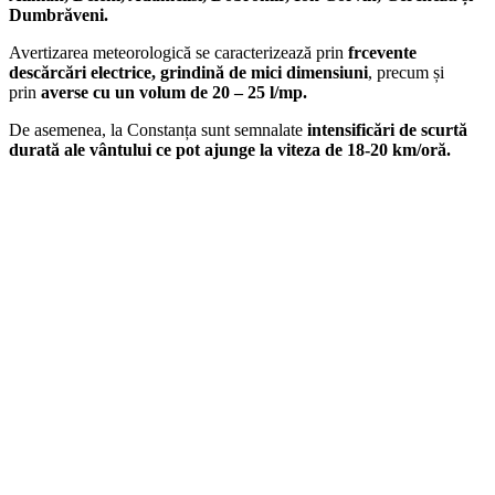
Dumbrăveni.
Avertizarea meteorologică se caracterizează prin
frcevente
descărcări electrice, grindină de mici dimensiuni
, precum și
prin
averse cu un volum de 20 – 25 l/mp.
De asemenea, la Constanța sunt semnalate
intensificări de scurtă
durată ale vântului ce pot ajunge la viteza de 18-20 km/oră.