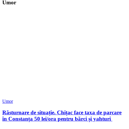
Umor
Umor
Răsturnare de situație. Chițac face taxa de parcare
în Constanța 50 lei/ora pentru bărci și yahturi