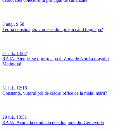
deblocarea colectorului principal de canalizare
3 aug.. 9:58
Teoria constipației. Unde se duc proștii când tragi apa?
31 iul.. 13:07
RAJA: Atenție, se oprește apa în Zona de Nord a orașului
Medgidia!
31 iul.. 12:16
Constanța, viitorul pol de clădiri office de la malul mării?
29 iul.. 13:31
RAJA: Avaria la conducta de aducțiune din Cernavodă