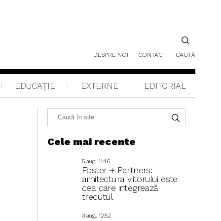
DESPRE NOI
CONTACT
CAUTĂ
EDUCAŢIE
EXTERNE
EDITORIAL
Cele mai recente
5 aug.. 11:46
Foster + Partners:
arhitectura viitorului este
cea care integrează
trecutul
3 aug.. 12:52