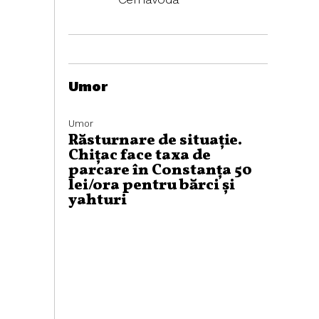
Umor
Umor
Răsturnare de situație.
Chițac face taxa de
parcare în Constanța 50
lei/ora pentru bărci și
yahturi