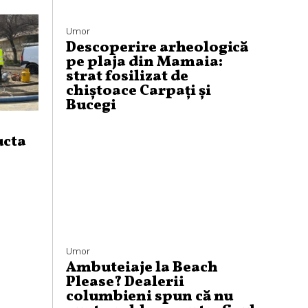
Umor
Descoperire arheologică
pe plaja din Mamaia:
strat fosilizat de
chiștoace Carpați și
Bucegi
ucta
Umor
Ambuteiaje la Beach
Please? Dealerii
columbieni spun că nu