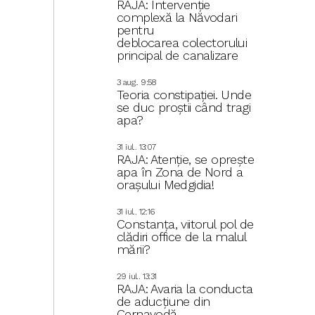
RAJA: Intervenție
complexă la Năvodari
pentru
deblocarea colectorului
principal de canalizare
3 aug.. 9:58
Teoria constipației. Unde
se duc proștii când tragi
apa?
31 iul.. 13:07
RAJA: Atenție, se oprește
apa în Zona de Nord a
orașului Medgidia!
31 iul.. 12:16
Constanța, viitorul pol de
clădiri office de la malul
mării?
29 iul.. 13:31
RAJA: Avaria la conducta
de aducțiune din
Cernavodă