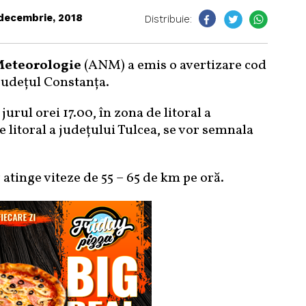
decembrie, 2018
Distribuie:
Meteorologie
(ANM) a emis o avertizare cod
județul Constanța.
urul orei 17.00, în zona de litoral a
e litoral a judeţului Tulcea, se vor semnala
tinge viteze de 55 – 65 de km pe oră.