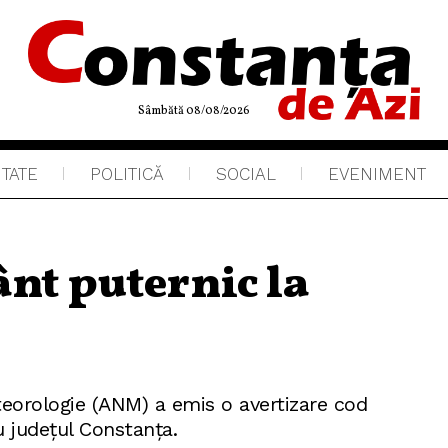
Sâmbătă 08/08/2026
ITATE
POLITICĂ
SOCIAL
EVENIMENT
nt puternic la
eorologie (ANM) a emis o avertizare cod
 județul Constanța.