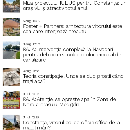
Miza proiectului IULIUS pentru Constanța: un
oraș viu și atractiv totul anul
5 aug.. 11:46
Foster + Partners: arhitectura viitorului este
cea care integrează trecutul
3 aug.. 12:52
RAJA: Intervenție complexă la Năvodari
pentru deblocarea colectorului principal de
canalizare
3 aug.. 9:58
Teoria constipației. Unde se duc proștii când
tragi apa?
31 iul.. 13:07
RAJA: Atenție, se oprește apa în Zona de
Nord a orașului Medgidia!
31 iul.. 12:16
Constanța, viitorul pol de clădiri office de la
malul mării?