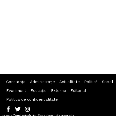
Constanța
Administraţie
Actualitate
Politică
Social
Eveniment
Educaţie
Externe
Editorial
Politica de confidențialitate
© 2022 Constanţa de Azi. Toate drepturile rezervate