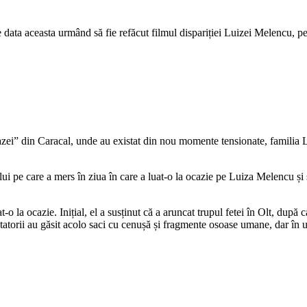
de data aceasta urmând să fie refăcut filmul dispariției Luizei Melencu, p
ei” din Caracal, unde au existat din nou momente tensionate, familia Lu
lui pe care a mers în ziua în care a luat-o la ocazie pe Luiza Melencu și s
 la ocazie. Inițial, el a susținut că a aruncat trupul fetei în Olt, după ca
tatorii au găsit acolo saci cu cenușă și fragmente osoase umane, dar în u