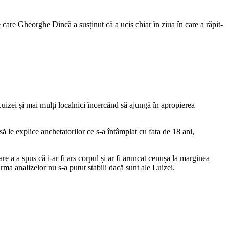
e care Gheorghe Dincă a susținut că a ucis chiar în ziua în care a răpit-
izei și mai mulți localnici încercând să ajungă în apropierea
ă le explice anchetatorilor ce s-a întâmplat cu fata de 18 ani,
re a a spus că i-ar fi ars corpul și ar fi aruncat cenușa la marginea
rma analizelor nu s-a putut stabili dacă sunt ale Luizei.