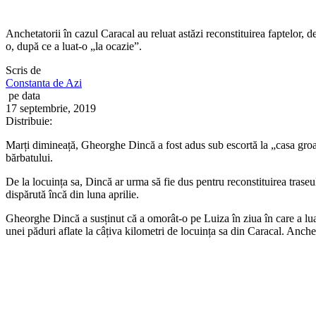
Anchetatorii în cazul Caracal au reluat astăzi reconstituirea faptelor, 
o, după ce a luat-o „la ocazie”.
Scris de
Constanta de Azi
pe data
17 septembrie, 2019
Distribuie:
Marți dimineață, Gheorghe Dincă a fost adus sub escortă la „casa groaz
bărbatului.
De la locuința sa, Dincă ar urma să fie dus pentru reconstituirea traseu
dispărută încă din luna aprilie.
Gheorghe Dincă a susținut că a omorât-o pe Luiza în ziua în care a luat-o
unei păduri aflate la câțiva kilometri de locuința sa din Caracal. Anche