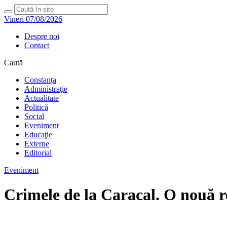
Vineri 07/08/2026
Despre noi
Contact
Caută
Constanța
Administraţie
Actualitate
Politică
Social
Eveniment
Educaţie
Externe
Editorial
Eveniment
Crimele de la Caracal. O nouă re