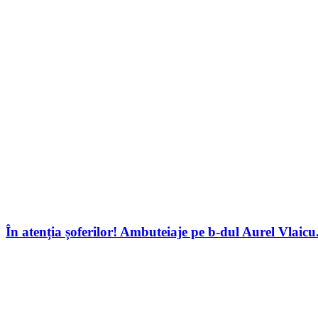
În atenția șoferilor! Ambuteiaje pe b-dul Aurel Vlaic