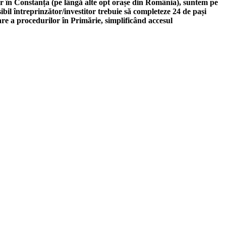
iar în Constanța (pe lângă alte opt orașe din România), suntem pe
sibil întreprinzător/investitor trebuie să completeze 24 de pași
zare a procedurilor în Primărie, simplificând accesul