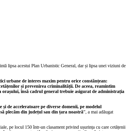
ntă lipsa acestui Plan Urbanistic General, dar și lipsa unei viziuni de
litici urbane de interes maxim pentru orice constănțean:
etățenilor și prevenirea criminalității. De aceea, reamintim
 orașului, însă cadrul general trebuie asigurat de administrația
e și de acceleratoare pe diverse domenii, pe modelul
 să plecăm din județul sau din țara noastră
”, a mai adăugat
iale, pe locul 150 într-un clasament privind ușurința cu care cetățenii