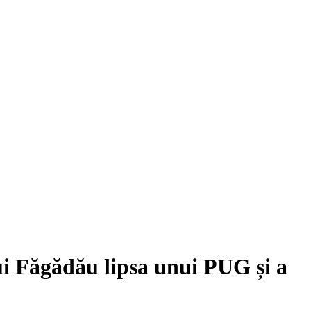
lui Făgădău lipsa unui PUG și a