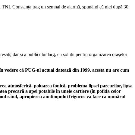
ții TNL Constanța trag un semnal de alarmă, spunând că nici după 30
saţi, dar şi a publicului larg, cu soluţii pentru organizarea oraşelor
n vedere că PUG-ul actual datează din 1999, acesta nu are cum
rea atmosferică, poluarea fonică, problema lipsei parcurilor, lipsa
atea precară a apei potabile în unele cartiere (în pofida celor
mul rând, apropierea anotimpului friguros va face ca numărul