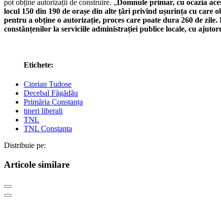
pot obține autorizații de construire. „
Domnule primar, cu ocazia acest
locul 150 din 190 de orașe din alte țări privind ușurința cu care ob
pentru a obține o autorizație, proces care poate dura 260 de zile. 
constănțenilor la serviciile administrației publice locale, cu ajutor
Etichete:
Ciprian Tudose
Decebal Făgădău
Primăria Constanța
tineri liberali
TNL
TNL Constanta
Distribuie pe:
Articole similare