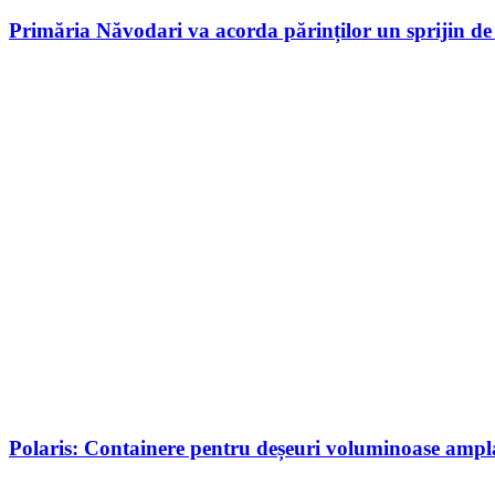
Primăria Năvodari va acorda părinților un sprijin de 2
Polaris: Containere pentru deșeuri voluminoase ampla