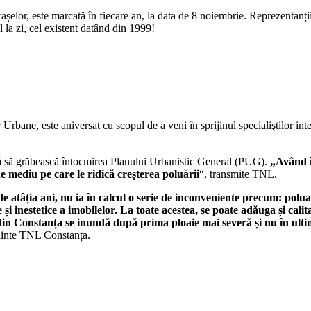
șelor, este marcată în fiecare an, la data de 8 noiembrie. Reprezentan
 la zi, cel existent datând din 1999!
ane, este aniversat cu scopul de a veni în sprijinul specialiştilor intere
ă să grăbească întocmirea Planului Urbanistic General (PUG).
„Având î
e mediu pe care le ridică creșterea poluării
“, transmite TNL.
e atâția ani, nu ia în calcul o serie de inconveniente precum: polua
i inestetice a imobilelor. La toate acestea, se poate adăuga și calit
in Constanța se inundă după prima ploaie mai severă și nu în ulti
dinte TNL Constanța.