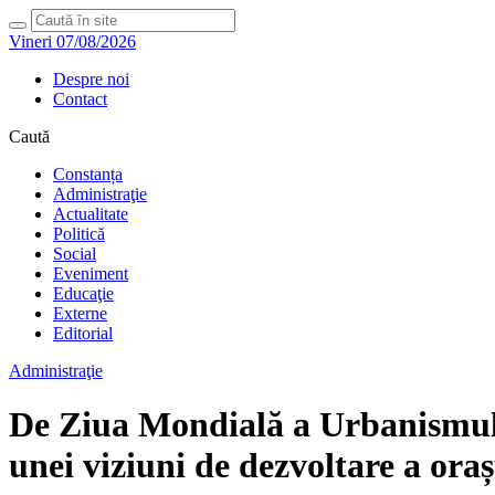
Vineri 07/08/2026
Despre noi
Contact
Caută
Constanța
Administraţie
Actualitate
Politică
Social
Eveniment
Educaţie
Externe
Editorial
Administraţie
De Ziua Mondială a Urbanismului,
unei viziuni de dezvoltare a oraș