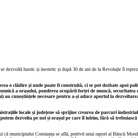
 dezvoltă haotic și inestetic și după 30 de ani de la Revoluție îl reprezi
ea o clădire și unde poate fi construită, ci se pot dezbate apoi po
nomică a orașului, ponderea ocupării forței de muncă, securitatea c
 au cunoștințele necesare pentru a-și aduce aportul la dezvoltarea
rațiile locale și județene să sprijine crearea de parcuri industrial
utem dezvolta pe noi și orașul pe care îl iubim, fără să trebuiască
ul că municipiului Constanța se află, potrivit unui raport al Băncii Mond