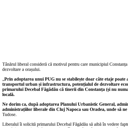
Tânărul liberal consideră că motivul pentru care municipiul Constanța se
dezvoltare a orașului.
„
Prin adoptarea unui PUG nu se stabilește doar câte etaje poate av
transportul urban și infrastructura, potențialul de dezvoltare eco
primarului Decebal Făgădău că tinerii din Constanța (și nu numai)
locală.
Ne dorim ca, după adoptarea Planului Urbanistic General, administ
administrațiilor liberale din Cluj Napoca sau Oradea, unde să ne p
Tudose.
Liberalul îi solicită primarului Decebal Făgădău să aibă în vedere fapt