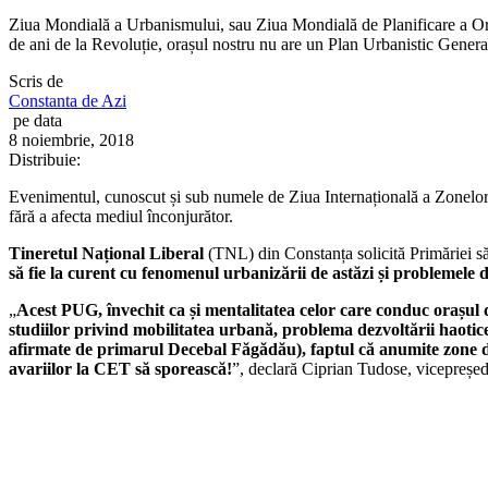
Ziua Mondială a Urbanismului, sau Ziua Mondială de Planificare a Ora
de ani de la Revoluție, orașul nostru nu are un Plan Urbanistic General
Scris de
Constanta de Azi
pe data
8 noiembrie, 2018
Distribuie:
Evenimentul, cunoscut și sub numele de Ziua Internațională a Zonelor Urb
fără a afecta mediul înconjurător.
Tineretul Național Liberal
(TNL) din Constanța solicită Primăriei s
să fie la curent cu fenomenul urbanizării de astăzi și problemele d
„
Acest PUG, învechit ca și mentalitatea celor care conduc orașul d
studiilor privind mobilitatea urbană, problema dezvoltării haotice ș
afirmate de primarul Decebal Făgădău), faptul că anumite zone d
avariilor la CET să sporească!
”, declară Ciprian Tudose, vicepreșe