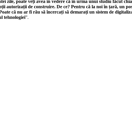
ei zile, poate veți avea în vedere că în urma unui studiu făcut ch
ții autorizații de construire. De ce? Pentru că la noi în țară, un po
Poate că nu ar fi rău să încercați să demarați un sistem de digitali
ul tehnologiei
”.