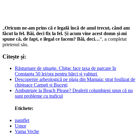
„
Oricum ne-am prins că e legală încă de anul trecut, când am
făcut la fel. Băi, deci fix la fel. Și acum vine acest domn și-mi
spune că, de fapt, e ilegal ce facem? Băi, deci…
“, a completat
prietenul său.
Citește și:
Răsturnare de situație. Chițac face taxa de parcare în
Constanța 50 lei/ora pentru bărci și yahturi
Descoperire arheologică pe plaja din Mamaia: strat fosilizat de
chiștoace Carpați și Bucegi
Ambuteiaje la Beach Please? Dealerii columbieni spun că nu
sunt probleme cu traficul
Etichete:
pamflet
Umor
Vama Veche