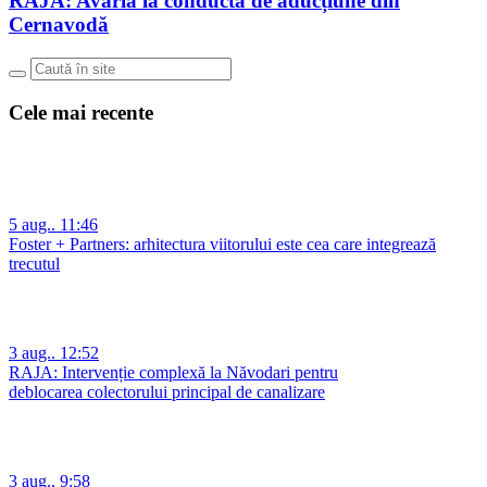
RAJA: Avaria la conducta de aducțiune din
Cernavodă
Cele mai recente
5 aug.. 11:46
Foster + Partners: arhitectura viitorului este cea care integrează
trecutul
3 aug.. 12:52
RAJA: Intervenție complexă la Năvodari pentru
deblocarea colectorului principal de canalizare
3 aug.. 9:58