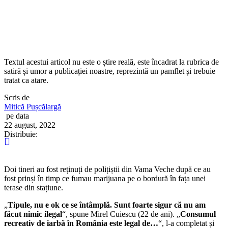
Textul acestui articol nu este o știre reală, este încadrat la rubrica de
satiră și umor a publicației noastre, reprezintă un pamflet și trebuie
tratat ca atare.
Scris de
Mitică Pușcălargă
pe data
22 august, 2022
Distribuie:
Doi tineri au fost reținuți de polițiștii din Vama Veche după ce au
fost prinși în timp ce fumau marijuana pe o bordură în fața unei
terase din stațiune.
„
Tipule, nu e ok ce se întâmplă. Sunt foarte sigur că nu am
făcut nimic ilegal
“, spune Mirel Cuiescu (22 de ani). „
Consumul
recreativ de iarbă în România este legal de…
“, l-a completat și