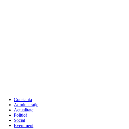
Constanța
Administraţie
Actualitate
Politică
Social
Eveniment