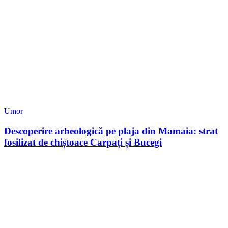
Umor
Descoperire arheologică pe plaja din Mamaia: strat
fosilizat de chiștoace Carpați și Bucegi