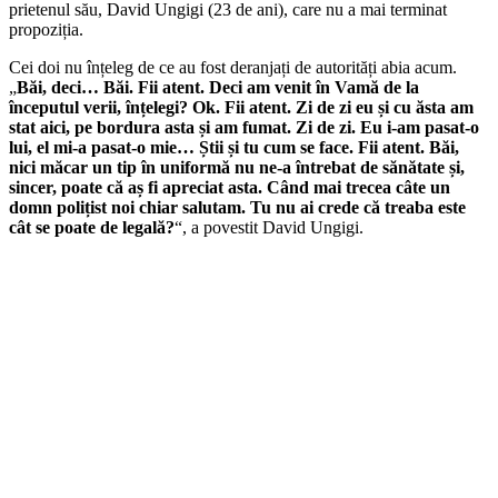
prietenul său, David Ungigi (23 de ani), care nu a mai terminat
propoziția.
Cei doi nu înțeleg de ce au fost deranjați de autorități abia acum.
„
Băi, deci… Băi. Fii atent. Deci am venit în Vamă de la
începutul verii, înțelegi? Ok. Fii atent. Zi de zi eu și cu ăsta am
stat aici, pe bordura asta și am fumat. Zi de zi. Eu i-am pasat-o
lui, el mi-a pasat-o mie… Știi și tu cum se face. Fii atent. Băi,
nici măcar un tip în uniformă nu ne-a întrebat de sănătate și,
sincer, poate că aș fi apreciat asta. Când mai trecea câte un
domn polițist noi chiar salutam. Tu nu ai crede că treaba este
cât se poate de legală?
“, a povestit David Ungigi.