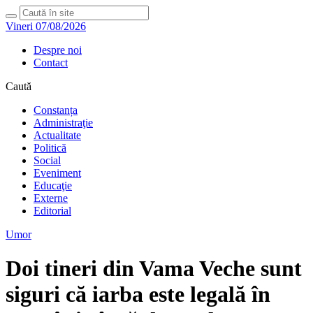
Vineri 07/08/2026
Despre noi
Contact
Caută
Constanța
Administraţie
Actualitate
Politică
Social
Eveniment
Educaţie
Externe
Editorial
Umor
Doi tineri din Vama Veche sunt
siguri că iarba este legală în