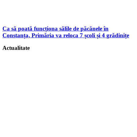
Ca să poată funcționa sălile de păcănele în
Constanța, Primăria va reloca 7 școli și 4 grădinițe
Actualitate