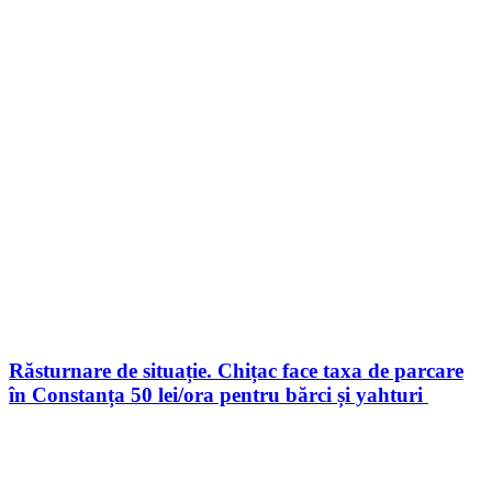
Răsturnare de situație. Chițac face taxa de parcare
în Constanța 50 lei/ora pentru bărci și yahturi