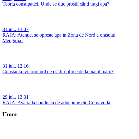
Teoria constipației. Unde se duc proștii când tragi apa?
31 iul.. 13:07
RAJA: Atenție, se oprește apa în Zona de Nord a orașului
Medgidia!
31 iul.. 12:16
Constanța, viitorul pol de clădiri office de la malul mării?
29 iul.. 13:31
RAJA: Avaria la conducta de aducțiune din Cernavodă
Umor