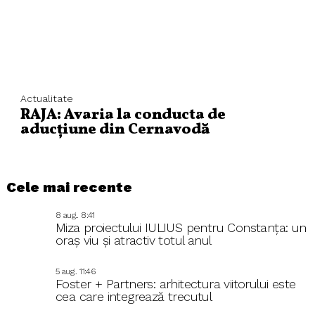
Actualitate
RAJA: Avaria la conducta de
aducțiune din Cernavodă
Cele mai recente
8 aug.. 8:41
Miza proiectului IULIUS pentru Constanța: un
oraș viu și atractiv totul anul
5 aug.. 11:46
Foster + Partners: arhitectura viitorului este
cea care integrează trecutul