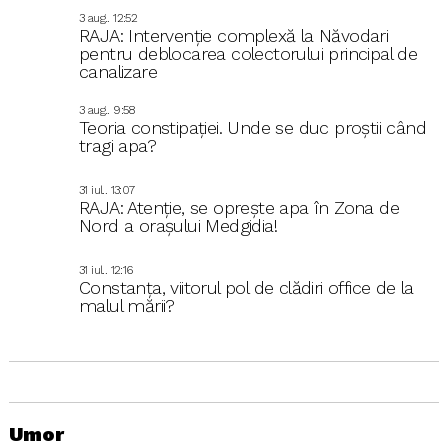
3 aug.. 12:52
RAJA: Intervenție complexă la Năvodari
pentru deblocarea colectorului principal de
canalizare
3 aug.. 9:58
Teoria constipației. Unde se duc proștii când
tragi apa?
31 iul.. 13:07
RAJA: Atenție, se oprește apa în Zona de
Nord a orașului Medgidia!
31 iul.. 12:16
Constanța, viitorul pol de clădiri office de la
malul mării?
Umor