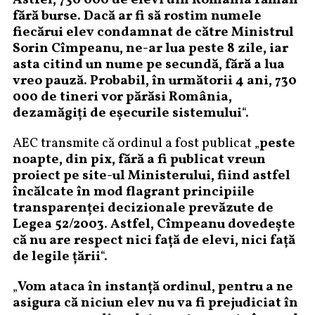
fără burse. Dacă ar fi să rostim numele
fiecărui elev condamnat de către Ministrul
Sorin Cîmpeanu, ne-ar lua peste 8 zile, iar
asta citind un nume pe secundă, fără a lua
vreo pauză. Probabil, în următorii 4 ani, 730
000 de tineri vor părăsi România,
dezamăgiți de eșecurile sistemului
“.
AEC transmite că ordinul a fost publicat „
peste
noapte, din pix, fără a fi publicat vreun
proiect pe site-ul Ministerului, fiind astfel
încălcate în mod flagrant principiile
transparenței decizionale prevăzute de
Legea 52/2003. Astfel, Cîmpeanu dovedește
că nu are respect nici față de elevi, nici față
de legile țării
“.
„
Vom ataca în instanță ordinul, pentru a ne
asigura că niciun elev nu va fi prejudiciat în