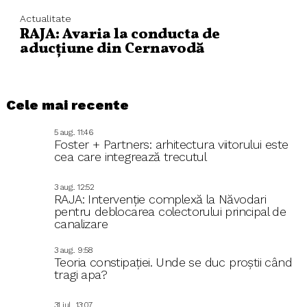
Actualitate
RAJA: Avaria la conducta de
aducțiune din Cernavodă
Cele mai recente
5 aug.. 11:46
Foster + Partners: arhitectura viitorului este
cea care integrează trecutul
3 aug.. 12:52
RAJA: Intervenție complexă la Năvodari
pentru deblocarea colectorului principal de
canalizare
3 aug.. 9:58
Teoria constipației. Unde se duc proștii când
tragi apa?
31 iul.. 13:07