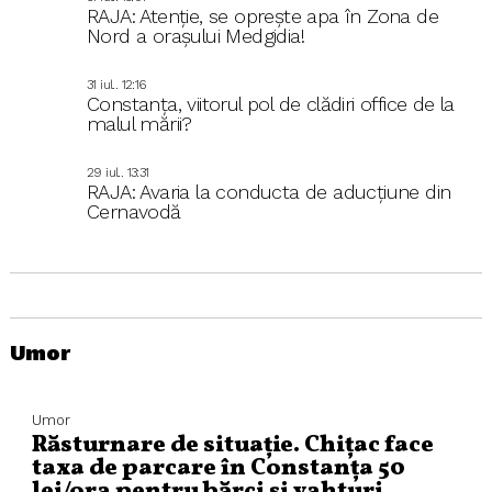
RAJA: Atenție, se oprește apa în Zona de
Nord a orașului Medgidia!
31 iul.. 12:16
Constanța, viitorul pol de clădiri office de la
malul mării?
29 iul.. 13:31
RAJA: Avaria la conducta de aducțiune din
Cernavodă
Umor
Umor
Răsturnare de situație. Chițac face
taxa de parcare în Constanța 50
lei/ora pentru bărci și yahturi