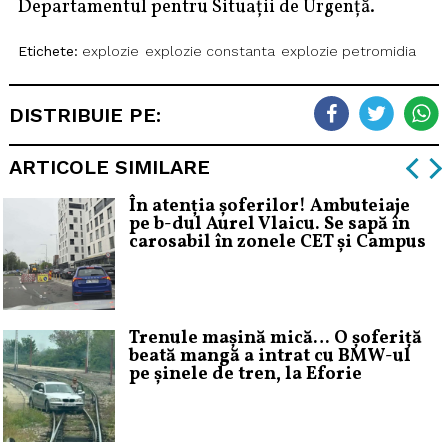
Departamentul pentru Situații de Urgență.
Etichete:
explozie
explozie constanta
explozie petromidia
DISTRIBUIE PE:
ARTICOLE SIMILARE
În atenția șoferilor! Ambuteiaje
pe b-dul Aurel Vlaicu. Se sapă în
carosabil în zonele CET și Campus
Trenule mașină mică… O șoferiță
beată mangă a intrat cu BMW-ul
pe șinele de tren, la Eforie