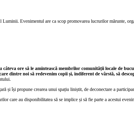
ul Luminii. Evenimentul are ca scop promovarea lucrurilor mărunte, orga
 câteva ore să le amintească membrilor comunității locale de bucur
are dintre noi să redevenim copii și, indiferent de vârstă, să descope
tului.
ră și își propune crearea unui spațiu liniștit, de deconectare a participanți
rilor care au disponibilitatea să se implice și să fie parte a acestui eve