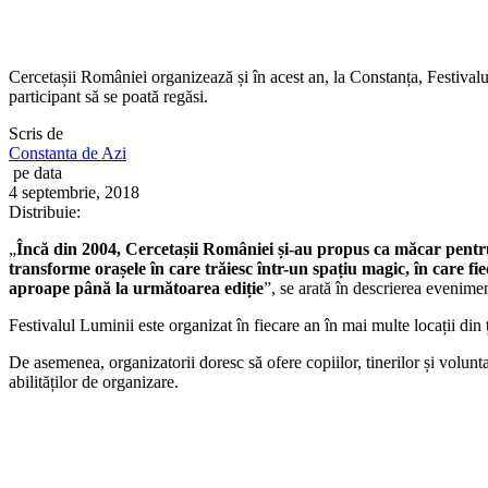
Cercetașii României organizează și în acest an, la Constanța, Festival
participant să se poată regăsi.
Scris de
Constanta de Azi
pe data
4 septembrie, 2018
Distribuie:
„
Încă din 2004, Cercetașii României și-au propus ca măcar pentru
transforme orașele în care trăiesc într-un spațiu magic, în care fiec
aproape până la următoarea ediție
”, se arată în descrierea evenimen
Festivalul Luminii este organizat în fiecare an în mai multe locații din ța
De asemenea, organizatorii doresc să ofere copiilor, tinerilor și volunta
abilităților de organizare.