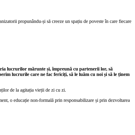
nizatorii propunându-și să creeze un spațiu de poveste în care fiecare
ia lucrurilor mărunte și, împreună cu partenerii lor, să
rim lucrurile care ne fac fericiți, să le luăm cu noi și să le ținem
lor de la agitația vieții de zi cu zi.
niment, o educație non-formală prin responsabilizare și prin dezvoltarea