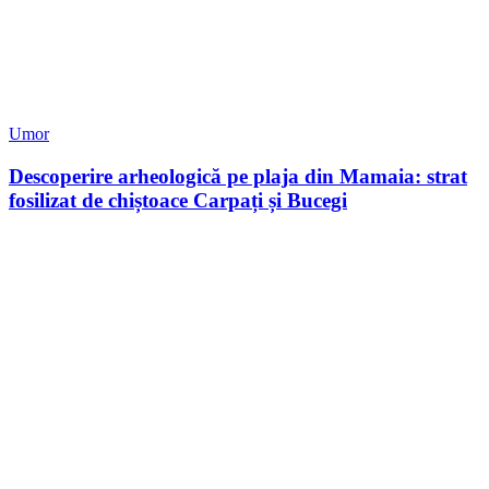
Umor
Descoperire arheologică pe plaja din Mamaia: strat
fosilizat de chiștoace Carpați și Bucegi