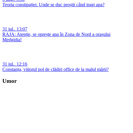
Teoria constipației. Unde se duc proștii când tragi apa?
31 iul.. 13:07
RAJA: Atenție, se oprește apa în Zona de Nord a orașului
Medgidia!
31 iul.. 12:16
Constanța, viitorul pol de clădiri office de la malul mării?
Umor