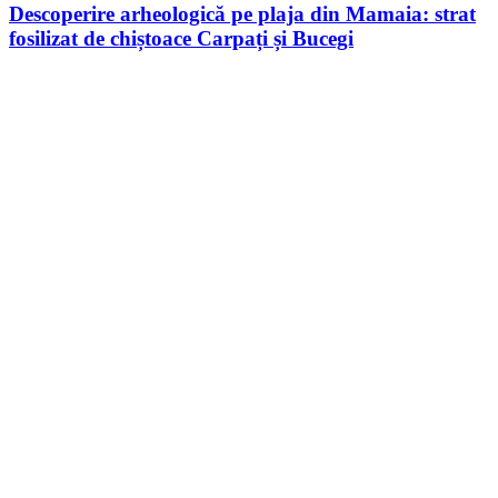
Descoperire arheologică pe plaja din Mamaia: strat
fosilizat de chiștoace Carpați și Bucegi