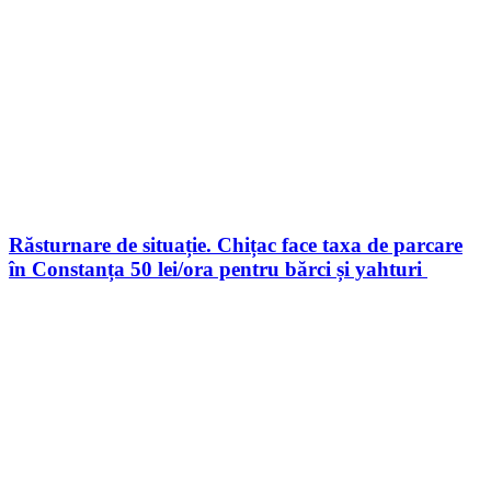
Răsturnare de situație. Chițac face taxa de parcare
în Constanța 50 lei/ora pentru bărci și yahturi