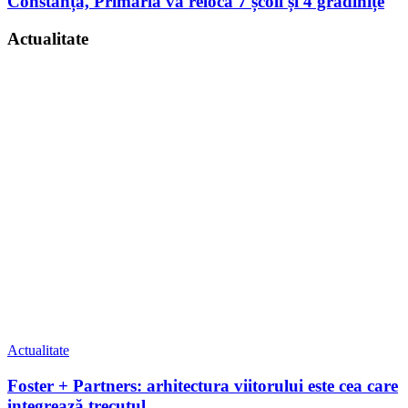
Constanța, Primăria va reloca 7 școli și 4 grădinițe
Actualitate
Actualitate
Foster + Partners: arhitectura viitorului este cea care
integrează trecutul