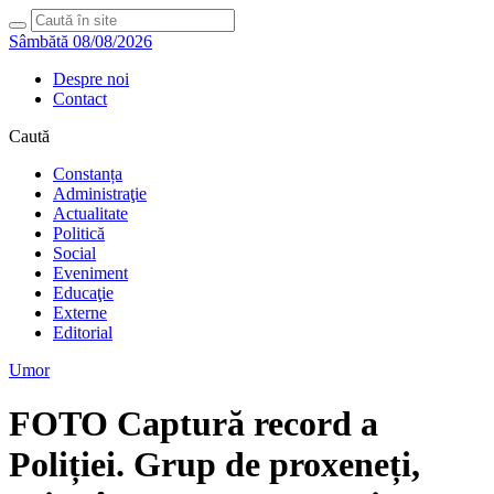
Sâmbătă 08/08/2026
Despre noi
Contact
Caută
Constanța
Administraţie
Actualitate
Politică
Social
Eveniment
Educaţie
Externe
Editorial
Umor
FOTO Captură record a
Poliției. Grup de proxeneți,