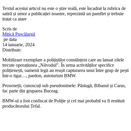
Textul acestui articol nu este o știre reală, este încadrat la rubrica de
satiră și umor a publicației noastre, reprezintă un pamflet și trebuie
tratat ca atare
Scris de
Mitică Pușcălargă
pe data
14 ianuarie, 2024
Distribuie:
Mobilizare exemplare a polițiștilor constănțeni care au lansat zilele
trecute operațiunea „Năvodul”. În urma activităților specifice
polițienești, oamenii legii au reușit capturarea unui între grup de pești
într-o tigai…, pardon, autoturism BMW.
Proxeneții, cunoscuți sub pseudonimele: Păstugă, Bibanul și Caras,
fac parte din gruparea Buceag.
BMW-ul a fost confiscat de Poliție și cel mai probabil va fi restituit
producătorului Tefal.