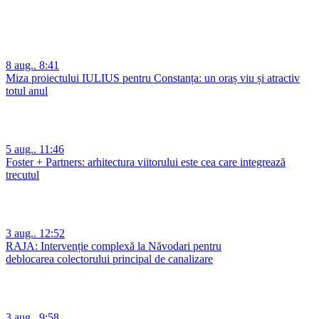
8 aug.. 8:41
Miza proiectului IULIUS pentru Constanța: un oraș viu și atractiv
totul anul
5 aug.. 11:46
Foster + Partners: arhitectura viitorului este cea care integrează
trecutul
3 aug.. 12:52
RAJA: Intervenție complexă la Năvodari pentru
deblocarea colectorului principal de canalizare
3 aug.. 9:58