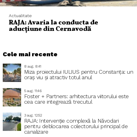
Actualitate
RAJA: Avaria la conducta de
aducțiune din Cernavodă
Cele mai recente
8 aug.. 8:41
Miza proiectului IULIUS pentru Constanța: un
oraș viu și atractiv totul anul
5 aug.. 11:46
Foster + Partners: arhitectura viitorului este
cea care integrează trecutul
3 aug.. 12:52
RAJA: Intervenție complexă la Năvodari
pentru deblocarea colectorului principal de
canalizare