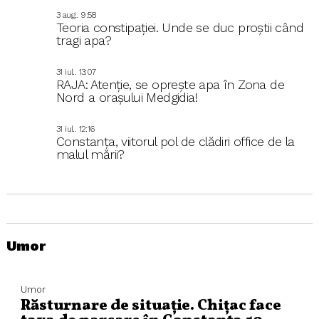
3 aug.. 9:58
Teoria constipației. Unde se duc proștii când
tragi apa?
31 iul.. 13:07
RAJA: Atenție, se oprește apa în Zona de
Nord a orașului Medgidia!
31 iul.. 12:16
Constanța, viitorul pol de clădiri office de la
malul mării?
Umor
Umor
Răsturnare de situație. Chițac face