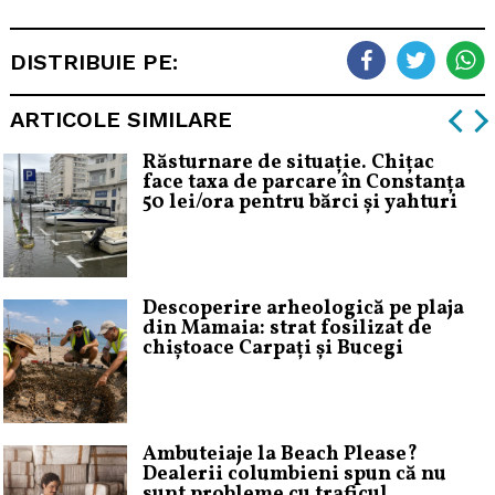
DISTRIBUIE PE:
ARTICOLE SIMILARE
Răsturnare de situație. Chițac
face taxa de parcare în Constanța
50 lei/ora pentru bărci și yahturi
Descoperire arheologică pe plaja
din Mamaia: strat fosilizat de
chiștoace Carpați și Bucegi
Ambuteiaje la Beach Please?
Dealerii columbieni spun că nu
sunt probleme cu traficul