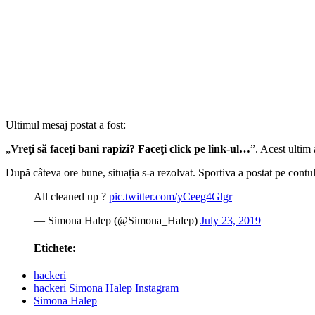
Ultimul mesaj postat a fost:
„
Vreţi să faceţi bani rapizi? Faceţi click pe link-ul…
”. Acest ultim 
După câteva ore bune, situația s-a rezolvat. Sportiva a postat pe contul
All cleaned up ?
pic.twitter.com/yCeeg4Glgr
— Simona Halep (@Simona_Halep)
July 23, 2019
Etichete:
hackeri
hackeri Simona Halep Instagram
Simona Halep