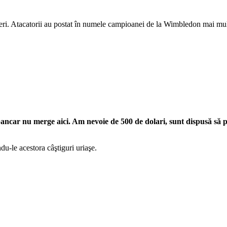
eri. Atacatorii au postat în numele campioanei de la Wimbledon mai multe
bancar nu merge aici. Am nevoie de 500 de dolari, sunt dispusă să 
du-le acestora câştiguri uriaşe.