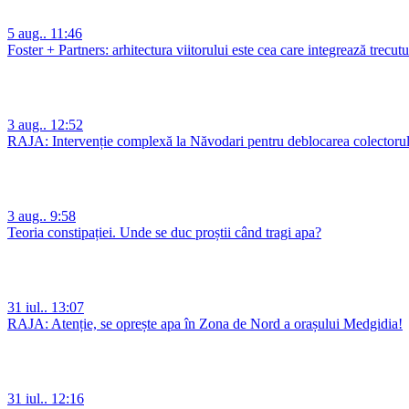
5 aug.. 11:46
Foster + Partners: arhitectura viitorului este cea care integrează trecutu
3 aug.. 12:52
RAJA: Intervenție complexă la Năvodari pentru deblocarea colectorulu
3 aug.. 9:58
Teoria constipației. Unde se duc proștii când tragi apa?
31 iul.. 13:07
RAJA: Atenție, se oprește apa în Zona de Nord a orașului Medgidia!
31 iul.. 12:16