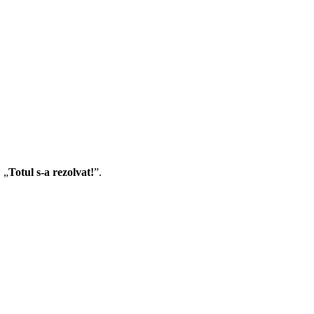
 „
Totul s-a rezolvat!
”.